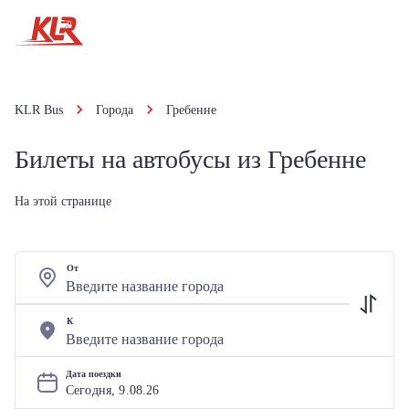
KLR Bus
Города
Гребенне
Билеты на автобусы из Гребенне
На этой странице
От
К
Дата поездки
Сегодня, 
9
.
08
.
26