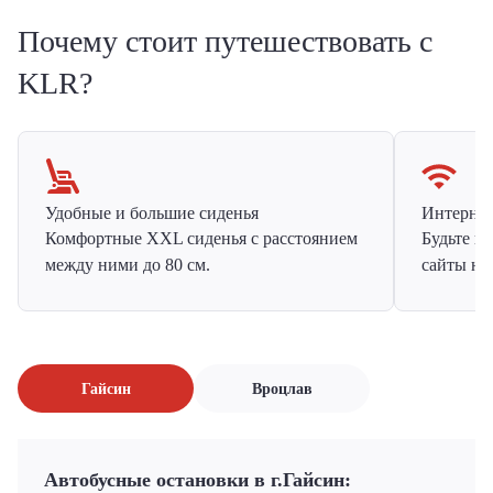
Почему стоит путешествовать с
KLR?
Удобные и большие сиденья
Интернет 
Комфортные XXL сиденья с расстоянием
Будьте н
между ними до 80 см.
сайты на
Гайсин
Вроцлав
Автобусные остановки в г.Гайсин: