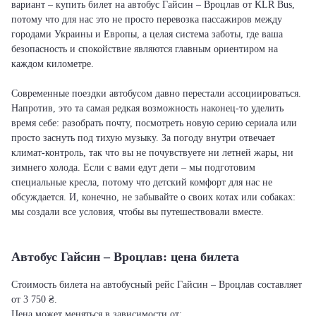
вариант – купить билет на автобус Гайсин – Вроцлав от KLR Bus,
потому что для нас это не просто перевозка пассажиров между
городами Украины и Европы, а целая система заботы, где ваша
безопасность и спокойствие являются главным ориентиром на
каждом километре.
Современные поездки автобусом давно перестали ассоциироваться.
Напротив, это та самая редкая возможность наконец-то уделить
время себе: разобрать почту, посмотреть новую серию сериала или
просто заснуть под тихую музыку. За погоду внутри отвечает
климат-контроль, так что вы не почувствуете ни летней жары, ни
зимнего холода. Если с вами едут дети – мы подготовим
специальные кресла, потому что детский комфорт для нас не
обсуждается. И, конечно, не забывайте о своих котах или собаках:
мы создали все условия, чтобы вы путешествовали вместе.
Автобус Гайсин – Вроцлав: цена билета
Стоимость билета на автобусный рейс Гайсин – Вроцлав составляет
от 3 750 ₴.
Цена может меняться в зависимости от: