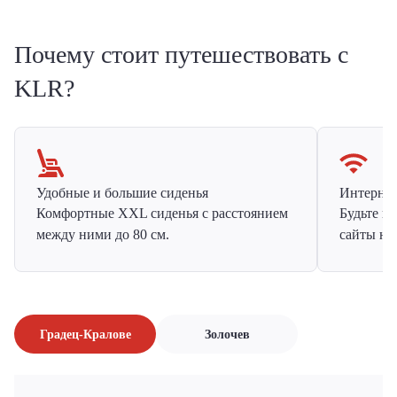
Почему стоит путешествовать с
KLR?
Удобные и большие сиденья
Интернет 
Комфортные XXL сиденья с расстоянием
Будьте н
между ними до 80 см.
сайты на
Градец-Кралове
Золочев