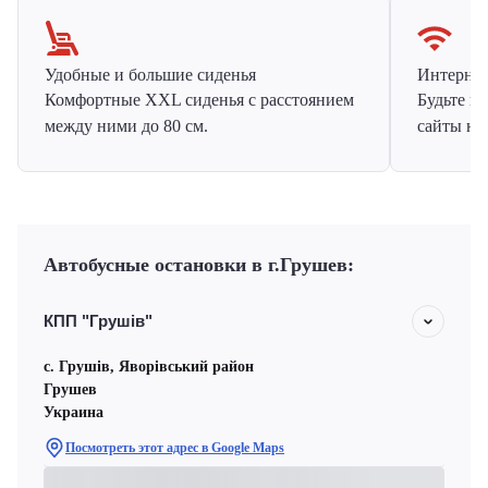
Удобные и большие сиденья
Интернет 
Комфортные XXL сиденья с расстоянием
Будьте н
между ними до 80 см.
сайты на
Автобусные остановки в г.Грушев:
КПП "Грушів"
с. Грушів, Яворівський район
Грушев
Украина
Посмотреть этот адрес в Google Maps