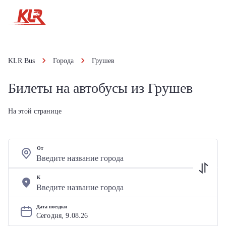
KLR Bus
Города
Грушев
Билеты на автобусы из Грушев
На этой странице
От
К
Дата поездки
Сегодня, 
9
.
08
.
26