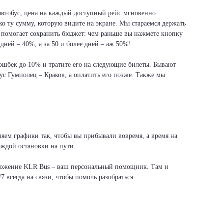
 автобус, цена на каждый доступный рейс мгновенно
ко ту сумму, которую видите на экране. Мы стараемся держать
 помогает сохранить бюджет: чем раньше вы нажмете кнопку
дней – 40%, а за 50 и более дней – аж 50%!
 кэшбек до 10% и тратите его на следующие билеты. Бывают
ус Гумполец – Краков, а оплатить его позже. Также мы
ляем графики так, чтобы вы прибывали вовремя, а время на
аждой остановки на пути.
иложение KLR Bus – ваш персональный помощник. Там и
7 всегда на связи, чтобы помочь разобраться.