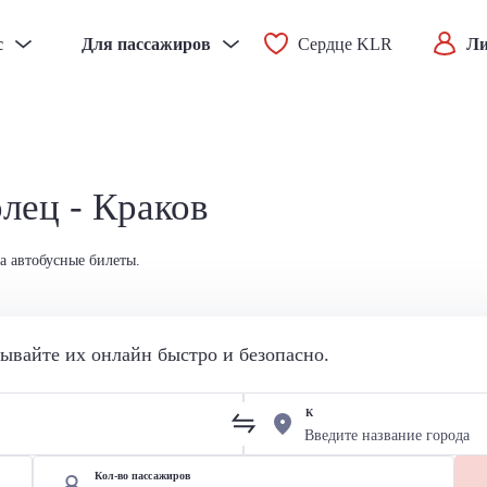
с
Для пассажиров
Сердце KLR
Ли
лец - Краков
а автобусные билеты.
вайте их онлайн быстро и безопасно.
К
Кол-во пассажиров