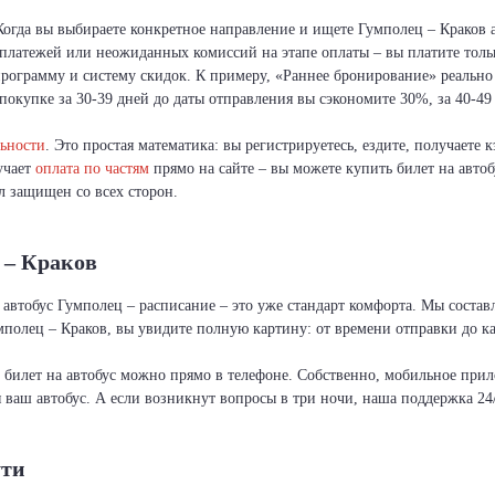
 Когда вы выбираете конкретное направление и ищете Гумполец – Краков
х платежей или неожиданных комиссий на этапе оплаты – вы платите толь
рограмму и систему скидок. К примеру, «Раннее бронирование» реально
покупке за 30-39 дней до даты отправления вы сэкономите 30%, за 40-49 
ьности
. Это простая математика: вы регистрируетесь, ездите, получаете
ручает
оплата по частям
прямо на сайте – вы можете купить билет на автоб
л защищен со всех сторон.
 – Краков
 автобус Гумполец – расписание – это уже стандарт комфорта. Мы состав
полец – Краков, вы увидите полную картину: от времени отправки до к
и билет на автобус можно прямо в телефоне. Собственно, мобильное пр
я ваш автобус. А если возникнут вопросы в три ночи, наша поддержка 24/
ути