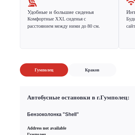
Удобные и большие сиденья
Инт
Комфортные XXL сиденья с
Буд
расстоянием между ними до 80 см.
сай
Гумполец
Краков
Автобусные остановки в г.Гумполец:
Бензоколонка "Shell"
Address not available
Гумполец