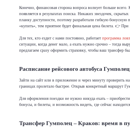
Конечно, финансовая сторона вопроса волнует больше всего.
появляется в результатах поиска. Никаких звездочек, скрыты
планку доступности, поэтому разработали гибкую бонусную п
«купить», тем приятнее будет финальная цена билета. 👉 При 
Для тех, кто ездит с нами постоянно, работает
программа лоял
ситуации, когда денег мало, а ехать нужно срочно – тогда вы
предлагаем сразу оформить страховку, чтобы ваш трансфер бы
Расписание рейсового автобуса Гумполец
Зайти на сайт или в приложение и через минуту проверить на
границах пролетало быстрее. Открыв конкретный маршрут Гум
Для оформления поездки не нужно никуда ехать – приобрест
бонусы, и билеты, и возможность видеть, где сейчас находитс
Трансфер Гумполец – Краков: время в п