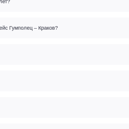
лет?
Сколько багажа можно взять с собой на рейс Гумполец – Краков?