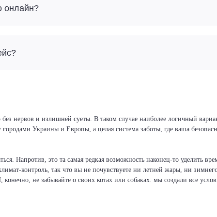
о онлайн?
ейс?
 без нервов и излишней суеты. В таком случае наиболее логичный вариан
у городами Украины и Европы, а целая система заботы, где ваша безопа
ся. Напротив, это та самая редкая возможность наконец-то уделить врем
климат-контроль, так что вы не почувствуете ни летней жары, ни зимнег
И, конечно, не забывайте о своих котах или собаках: мы создали все усло