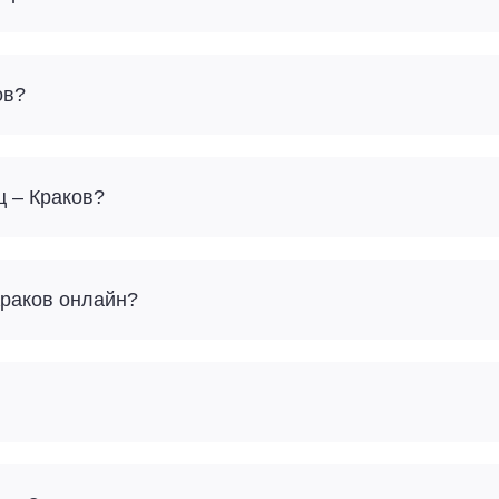
ов?
ц – Краков?
Краков онлайн?