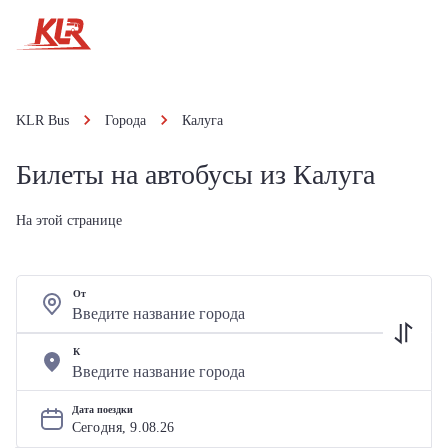
KLR Bus
Города
Калуга
Билеты на автобусы из Калуга
На этой странице
От
К
Дата поездки
Сегодня, 
9
.
08
.
26