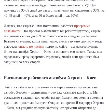
помогает сохранить бюджет: чем раньше вы нажмете кнопку
«купить», тем приятнее будет финальная цена билета. 👉 При
покупке за 30-39 дней до даты отправления вы сэкономите 30%, за
40-49 дней – 40%, а за 50 и более дней – аж 50%!
Для тех, кто ездит с нами постоянно, работает
программа
лояльности
. Это простая математика: вы регистрируетесь, ездите,
получаете кэшбек до 10% и тратите его на следующие билеты.
Бывают ситуации, когда денег мало, а ехать нужно срочно – тогда
выручает
оплата по частям
прямо на сайте – вы можете купить
билет на автобус Херсон – Киев, а оплатить его позже. Также мы
предлагаем сразу оформить страховку, чтобы ваш трансфер был
защищен со всех сторон.
Расписание рейсового автобуса Херсон – Киев
Зайти на сайт или в приложение и через минуту проверить на
автобус Херсон – расписание – это уже стандарт комфорта. Мы
составляем графики так, чтобы вы прибывали вовремя, а время на
границах пролетало быстрее. Открыв конкретный маршрут Херсон
– Киев, вы увидите полную картину: от времени отправки до