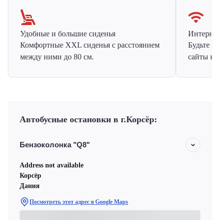
Удобные и большие сиденья
Интернет 
Комфортные XXL сиденья с расстоянием
Будьте н
между ними до 80 см.
сайты на
Автобусные остановки в г.Корсёр:
Бензоколонка "Q8"
Address not available
Корсёр
Дания
Посмотреть этот адрес в Google Maps