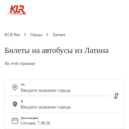
KLR Bus
Города
Латина
Билеты на автобусы из Латина
На этой странице
От
К
Дата поездки
Сегодня, 
7
.
08
.
26