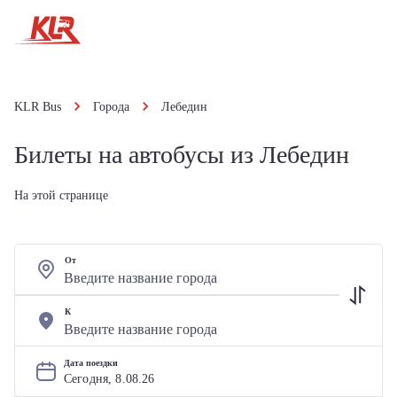
KLR Bus
Города
Лебедин
Билеты на автобусы из Лебедин
На этой странице
От
К
Дата поездки
Сегодня, 
8
.
08
.
26