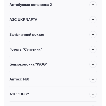
Автобусная остановка-2
АЗС UKRNAFTA
Залізничний вокзал
Готель "Супутник"
Бензоколонка "WOG"
Автост. №8
АЗС "UPG"