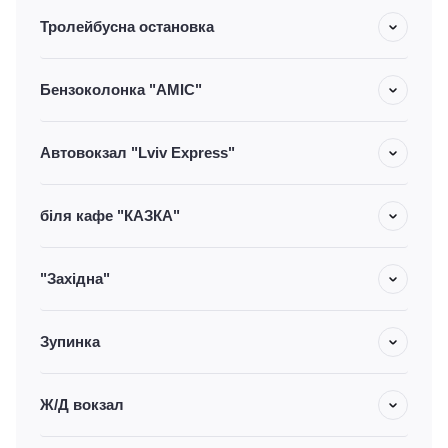
Тролейбусна остановка
Бензоколонка "AMIC"
Автовокзал "Lviv Express"
біля кафе "КАЗКА"
"Західна"
Зупинка
Ж/Д вокзал