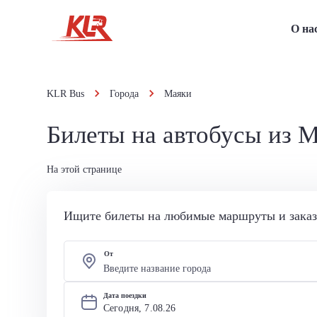
О на
KLR Bus
Города
Маяки
Билеты на автобусы из 
На этой странице
Ищите билеты на любимые маршруты и заказы
От
Дата поездки
Сегодня, 
7
.
08
.
26