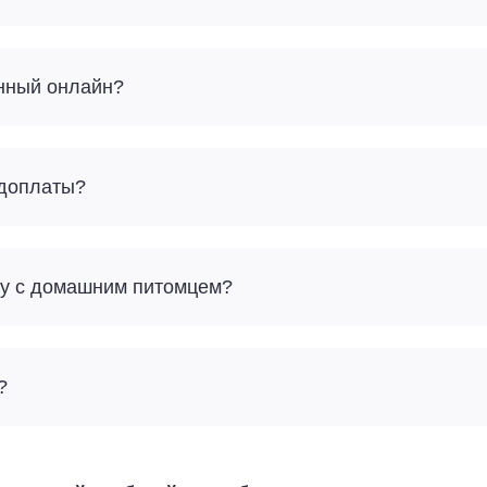
енный онлайн?
 доплаты?
дку с домашним питомцем?
?