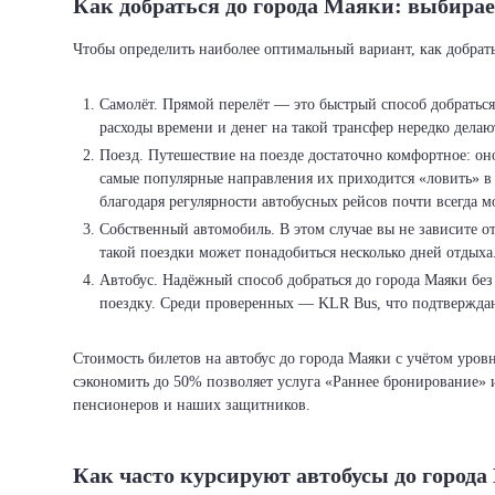
Как добраться до города Маяки: выбира
Чтобы определить наиболее оптимальный вариант, как добрат
Самолёт. Прямой перелёт — это быстрый способ добратьс
расходы времени и денег на такой трансфер нередко делаю
Поезд. Путешествие на поезде достаточно комфортное: оно
самые популярные направления их приходится «ловить» в 8
благодаря регулярности автобусных рейсов почти всегда 
Собственный автомобиль. В этом случае вы не зависите о
такой поездки может понадобиться несколько дней отдыха
Автобус. Надёжный способ добраться до города Маяки без
поездку. Среди проверенных — KLR Bus, что подтвержда
Стоимость билетов на автобус до города Маяки с учётом уро
сэкономить до 50% позволяет услуга «Раннее бронирование» и
пенсионеров и наших защитников.
Как часто курсируют автобусы до город