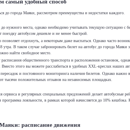
ем самый удобный способ
ься до города Маяки, рассмотрим преимущества и недостатки каждого.
я до нужного места, однако необходимо учитывать текущую ситуацию с б
т поездку автобусом дешевле и не менее быстрой.
 позволяет отдохнуть, а некоторым даже выспаться. Однако часто возник
 утра. В таком случае забронировать билет на автобус до города Маяки 
можно найти свободное место.
т расписания общественного транспорта и расположения остановок, однак
. Вместо этого вы можете расслабиться в удобных XXL-креслах наших ав
 пересадок и постоянного мониторинга наличия билетов. Однако важно в
ют тысячи положительных отзывов на независимых площадках.
вня сервиса и регулярных специальных предложений делает автобусные 
 программа лояльности, в рамках которой начисляется до 10% кешбэка. К
а Маяки: расписание движения