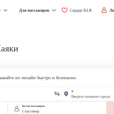
с
Для пассажиров
Сердце KLR
Ли
Маяки
вайте их онлайн быстро и безопасно.
К
Кол-во пассажиров