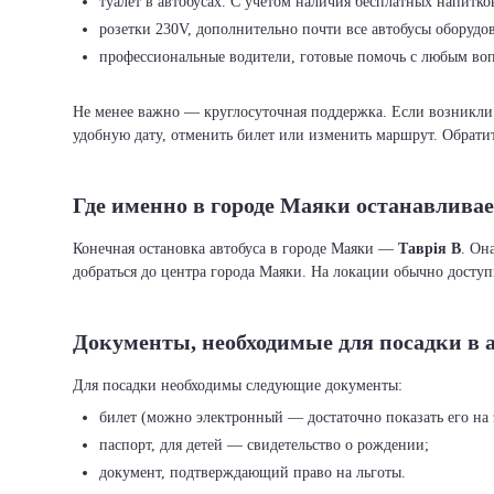
туалет в автобусах. С учётом наличия бесплатных напитко
розетки 230V, дополнительно почти все автобусы оборуд
профессиональные водители, готовые помочь с любым во
Не менее важно — круглосуточная поддержка. Если возникли 
удобную дату, отменить билет или изменить маршрут. Обратит
Где именно в городе Маяки останавливае
Конечная остановка автобуса в городе Маяки —
Таврія В
. Он
добраться до центра города Маяки. На локации обычно досту
Документы, необходимые для посадки в 
билет (можно электронный — достаточно показать его на 
паспорт, для детей — свидетельство о рождении;
документ, подтверждающий право на льготы.