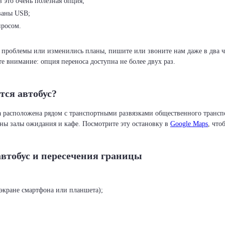
в это очень полезная опция;
ованы USB;
просом.
проблемы или изменились планы, пишите или звоните нам даже в два ча
е внимание: опция переноса доступна не более двух раз.
тся автобус?
а расположена рядом с транспортными развязками общественного транспор
пны залы ожидания и кафе. Посмотрите эту остановку в
Google Maps
, что
автобус и пересечения границы
экране смартфона или планшета);