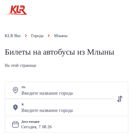
KLR Bus
Города
Млыны
Билеты на автобусы из Млыны
На этой странице
От
К
Дата поездки
Сегодня, 
7
.
08
.
26