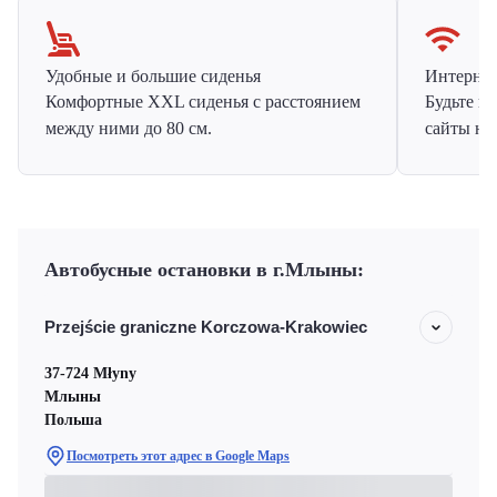
Удобные и большие сиденья
Интернет 
Комфортные XXL сиденья с расстоянием
Будьте н
между ними до 80 см.
сайты на
Автобусные остановки в г.Млыны:
Przejście graniczne Korczowa-Krakowiec
37-724 Młyny
Млыны
Польша
Посмотреть этот адрес в Google Maps