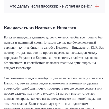
Что делать, если пассажир не успел на рейс?
Как доехать из Неаполь в Николаев
Когда планируешь дальнюю дорогу, хочется, чтобы все прошло без
нервов и излишней суеты. В таком случае наиболее логичный
вариант – купить билет на автобус Неаполь – Николаев от KLR Bus,
потому что для нас это не просто перевозка пассажиров между
городами Украины и Европы, а целая система заботы, где ваша
безопасность и спокойствие являются главным ориентиром на
каждом километре.
Современные поездки автобусом давно перестали ассоциироваться.
Напротив, это та самая редкая возможность наконец-то уделить
время себе: разобрать почту, посмотреть новую серию сериала или
просто заснуть под тихую музыку. За погоду внутри отвечает
климат-контроль, так что вы не почувствуете ни летней жары, ни
зимнего холода. Если с вами едут дети – мы подготовим
специальные кресла, потому что детский комфорт для нас не