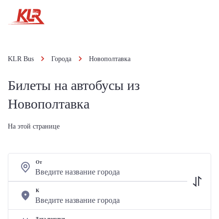
KLR Bus
Города
Новополтавка
Билеты на автобусы из
Новополтавка
На этой странице
От
К
Дата поездки