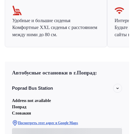
Удобные и большие сиденья
Интернет 
Комфортные XXL сиденья с расстоянием
Будьте н
между ними до 80 см.
сайты на
Автобусные остановки в г.Попрад:
Poprad Bus Station
Address not available
Попрад
Словакия
Посмотреть этот адрес в Google Maps