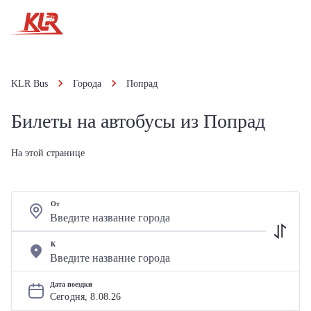
KLR Bus
Города
Попрад
Билеты на автобусы из Попрад
На этой странице
От
К
Дата поездки
Сегодня, 
8
.
08
.
26