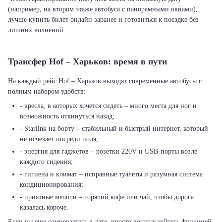
(например, на втором этаже автобуса с панорамными окнами),
лучше купить билет онлайн заранее и готовиться к поездке без
лишних волнений.
Трансфер Hof – Харьков: время в пути
На каждый рейс Hof – Харьков выходят современные автобусы с
полным набором удобств:
- кресла, в которых хочется сидеть – много места для ног и
возможность откинуться назад;
- Starlink на борту – стабильный и быстрый интернет, который
не исчезает посреди поля;
- энергия для гаджетов – розетки 220V и USB-порты возле
каждого сидения;
- гигиена и климат – исправные туалеты и разумная система
кондиционирования;
- приятные мелочи – горячий кофе или чай, чтобы дорога
казалась короче.
Если вы еще сомневаетесь в дате, просто воспользуйтесь функцией