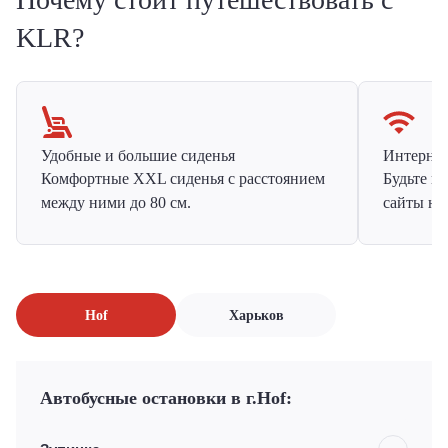
KLR?
Удобные и большие сиденья
Интернет 
Комфортные XXL сиденья с расстоянием
Будьте н
между ними до 80 см.
сайты на
Hof
Харьков
Автобусные остановки в г.Hof: