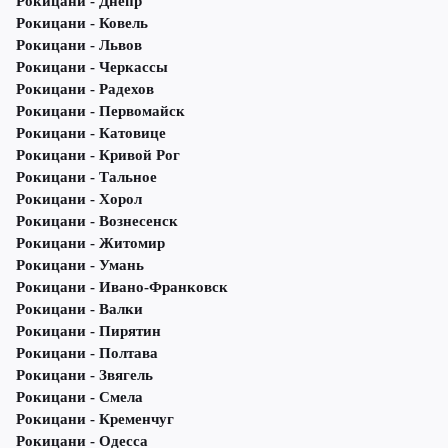
Рокицани - Днепр
Рокицани - Ковель
Рокицани - Львов
Рокицани - Черкассы
Рокицани - Радехов
Рокицани - Первомайск
Рокицани - Катовице
Рокицани - Кривой Рог
Рокицани - Тальное
Рокицани - Хорол
Рокицани - Вознесенск
Рокицани - Житомир
Рокицани - Умань
Рокицани - Ивано-Франковск
Рокицани - Валки
Рокицани - Пирятин
Рокицани - Полтава
Рокицани - Звягель
Рокицани - Смела
Рокицани - Кременчуг
Рокицани - Одесса