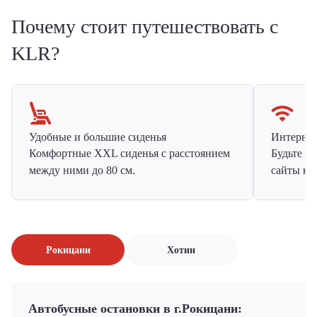
Почему стоит путешествовать с
KLR?
Удобные и большие сиденья
Интернет 
Комфортные XXL сиденья с расстоянием
Будьте н
между ними до 80 см.
сайты на
Рокицани
Хотин
Автобусные остановки в г.Рокицани: