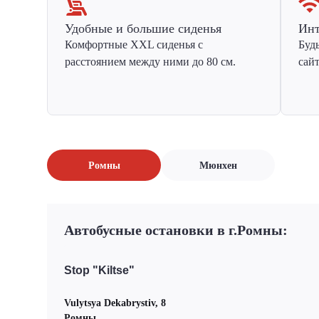
Удобные и большие сиденья
Инт
Комфортные XXL сиденья с
Буд
расстоянием между ними до 80 см.
сай
Ромны
Мюнхен
Автобусные остановки в г.Ромны:
Stop "Kiltse"
Vulytsya Dekabrystiv, 8
Ромны