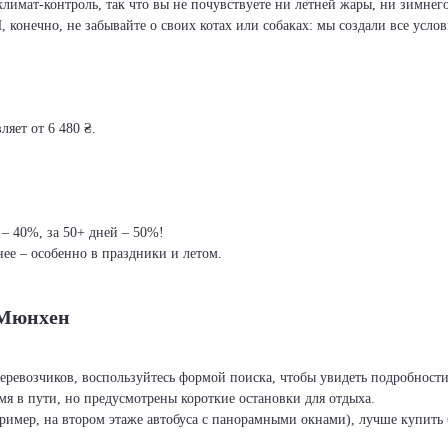
климат-контроль, так что вы не почувствуете ни летней жары, ни зимнег
И, конечно, не забывайте о своих котах или собаках: мы создали все усло
яет от 6 480 ₴.
 – 40%, за 50+ дней – 50%!
ее – особенно в праздники и летом.
 Мюнхен
перевозчиков, воспользуйтесь формой поиска, чтобы увидеть подробност
я в пути, но предусмотрены короткие остановки для отдыха.
ример, на втором этаже автобуса с панорамными окнами), лучше купить б