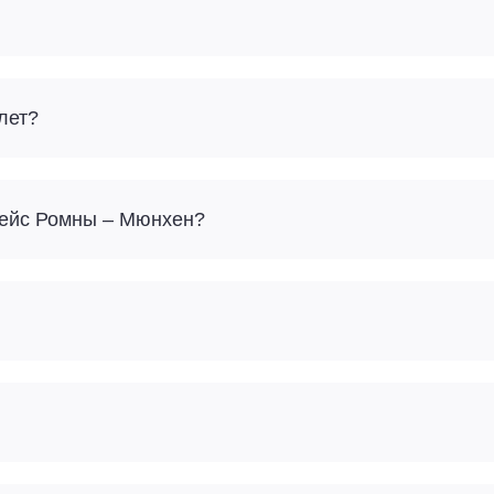
лет?
Сколько багажа можно взять с собой на рейс Ромны – Мюнхен?