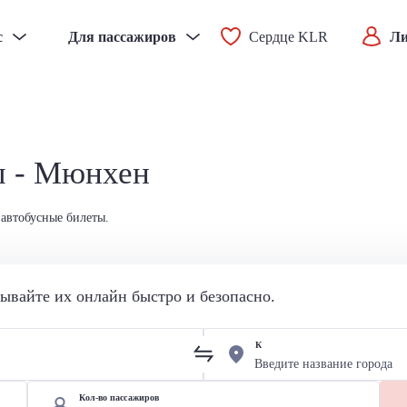
с
Для пассажиров
Сердце KLR
Ли
ы - Мюнхен
автобусные билеты.
вайте их онлайн быстро и безопасно.
К
Кол-во пассажиров