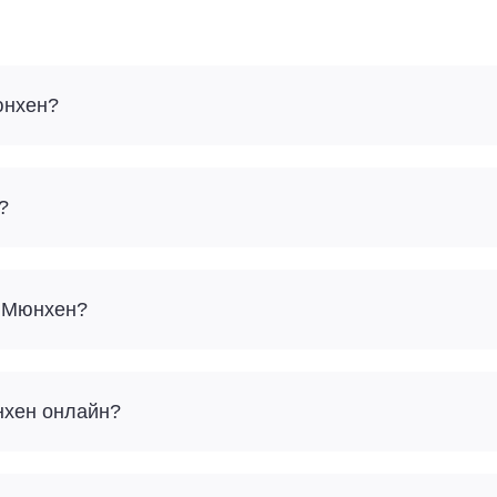
юнхен?
?
– Мюнхен?
нхен онлайн?