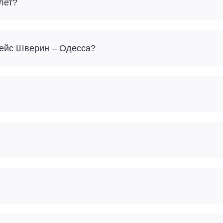
лет?
Сколько багажа можно взять с собой на рейс Шверин – Одесса?