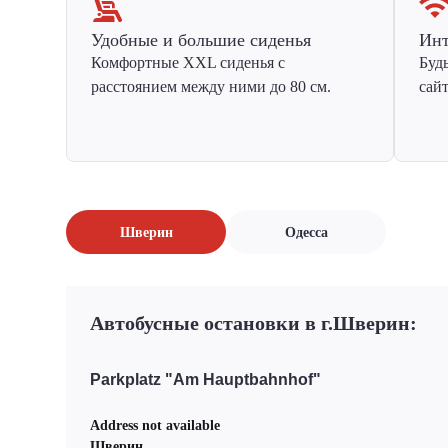
Удобные и большие сиденья
Инт
Комфортные XXL сиденья с
Буд
расстоянием между ними до 80 см.
сай
Шверин
Одесса
Автобусные остановки в г.Шверин:
Parkplatz "Am Hauptbahnhof"
Address not available
Шверин