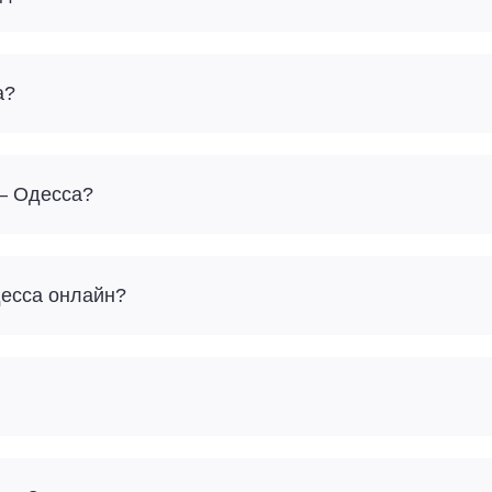
а?
 – Одесса?
десса онлайн?