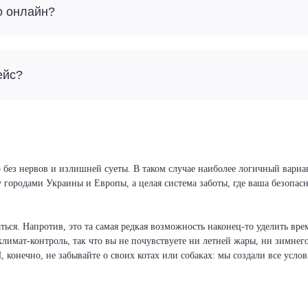
о онлайн?
ейс?
 без нервов и излишней суеты. В таком случае наиболее логичный вариа
у городами Украины и Европы, а целая система заботы, где ваша безопа
ся. Напротив, это та самая редкая возможность наконец-то уделить врем
климат-контроль, так что вы не почувствуете ни летней жары, ни зимнег
И, конечно, не забывайте о своих котах или собаках: мы создали все усло