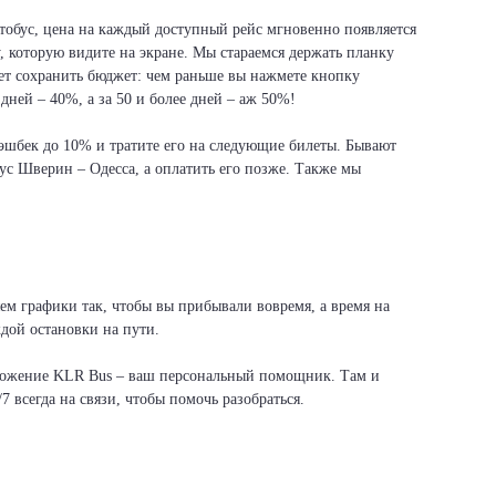
втобус, цена на каждый доступный рейс мгновенно появляется
, которую видите на экране. Мы стараемся держать планку
ет сохранить бюджет: чем раньше вы нажмете кнопку
дней – 40%, а за 50 и более дней – аж 50%!
 кэшбек до 10% и тратите его на следующие билеты. Бывают
ус Шверин – Одесса, а оплатить его позже. Также мы
ем графики так, чтобы вы прибывали вовремя, а время на
дой остановки на пути.
иложение KLR Bus – ваш персональный помощник. Там и
7 всегда на связи, чтобы помочь разобраться.