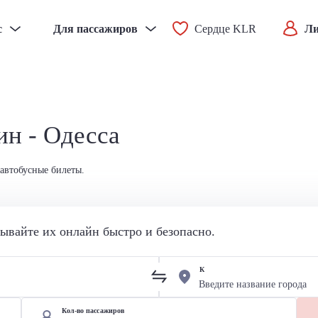
с
Для пассажиров
Сердце KLR
Ли
ин - Одесса
 автобусные билеты.
вайте их онлайн быстро и безопасно.
К
Кол-во пассажиров