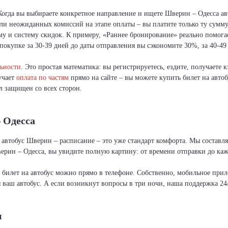
 Когда вы выбираете конкретное направление и ищете Шверин – Одесса а
или неожиданных комиссий на этапе оплаты – вы платите только ту сумму
у и систему скидок. К примеру, «Раннее бронирование» реально помога
покупке за 30-39 дней до даты отправления вы сэкономите 30%, за 40-49 
ьности
. Это простая математика: вы регистрируетесь, ездите, получаете
ручает
оплата по частям
прямо на сайте – вы можете купить билет на автоб
л защищен со всех сторон.
 Одесса
 автобус Шверин – расписание – это уже стандарт комфорта. Мы составля
рин – Одесса, вы увидите полную картину: от времени отправки до каж
и билет на автобус можно прямо в телефоне. Собственно, мобильное пр
я ваш автобус. А если возникнут вопросы в три ночи, наша поддержка 24/
и