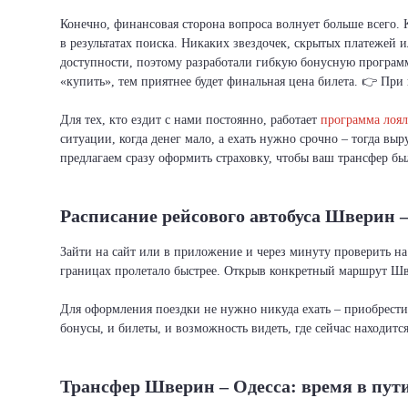
Конечно, финансовая сторона вопроса волнует больше всего.
в результатах поиска. Никаких звездочек, скрытых платежей 
доступности, поэтому разработали гибкую бонусную программ
«купить», тем приятнее будет финальная цена билета. 👉 При 
Для тех, кто ездит с нами постоянно, работает
программа лоял
ситуации, когда денег мало, а ехать нужно срочно – тогда вы
предлагаем сразу оформить страховку, чтобы ваш трансфер бы
Расписание рейсового автобуса Шверин –
Зайти на сайт или в приложение и через минуту проверить на
границах пролетало быстрее. Открыв конкретный маршрут Шве
Для оформления поездки не нужно никуда ехать – приобрест
бонусы, и билеты, и возможность видеть, где сейчас находитс
Трансфер Шверин – Одесса: время в пут