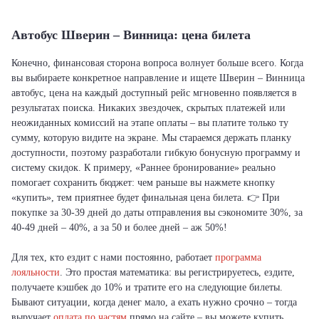
Автобус Шверин – Винница: цена билета
Конечно, финансовая сторона вопроса волнует больше всего. Когда
вы выбираете конкретное направление и ищете Шверин – Винница
автобус, цена на каждый доступный рейс мгновенно появляется в
результатах поиска. Никаких звездочек, скрытых платежей или
неожиданных комиссий на этапе оплаты – вы платите только ту
сумму, которую видите на экране. Мы стараемся держать планку
доступности, поэтому разработали гибкую бонусную программу и
систему скидок. К примеру, «Раннее бронирование» реально
помогает сохранить бюджет: чем раньше вы нажмете кнопку
«купить», тем приятнее будет финальная цена билета. 👉 При
покупке за 30-39 дней до даты отправления вы сэкономите 30%, за
40-49 дней – 40%, а за 50 и более дней – аж 50%!
Для тех, кто ездит с нами постоянно, работает
программа
лояльности
. Это простая математика: вы регистрируетесь, ездите,
получаете кэшбек до 10% и тратите его на следующие билеты.
Бывают ситуации, когда денег мало, а ехать нужно срочно – тогда
выручает
оплата по частям
прямо на сайте – вы можете купить