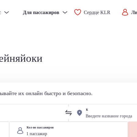
с
Для пассажиров
Сердце KLR
Ли
Сейняйоки
вайте их онлайн быстро и безопасно.
К
Кол-во пассажиров