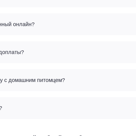
енный онлайн?
 доплаты?
дку с домашним питомцем?
?