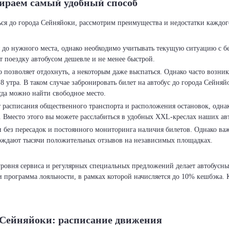
бираем самый удобный способ
ься до города Сейняйоки, рассмотрим преимущества и недостатки каждог
я до нужного места, однако необходимо учитывать текущую ситуацию с б
т поездку автобусом дешевле и не менее быстрой.
 позволяет отдохнуть, а некоторым даже выспаться. Однако часто возник
 утра. В таком случае забронировать билет на автобус до города Сейняй
гда можно найти свободное место.
т расписания общественного транспорта и расположения остановок, однак
. Вместо этого вы можете расслабиться в удобных XXL-креслах наших ав
 без пересадок и постоянного мониторинга наличия билетов. Однако ва
ерждают тысячи положительных отзывов на независимых площадках.
 уровня сервиса и регулярных специальных предложений делает автобус
 программа лояльности, в рамках которой начисляется до 10% кешбэка. К
а Сейняйоки: расписание движения