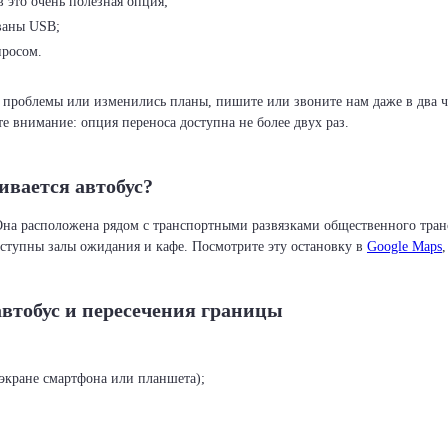
в это очень полезная опция;
ованы USB;
просом.
проблемы или изменились планы, пишите или звоните нам даже в два ча
е внимание: опция переноса доступна не более двух раз.
ивается автобус?
Она расположена рядом с транспортными развязками общественного трансп
оступны залы ожидания и кафе. Посмотрите эту остановку в
Google Maps
автобус и пересечения границы
экране смартфона или планшета);