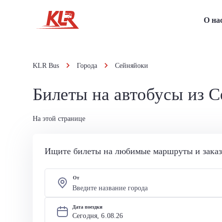
О на
KLR Bus
Города
Сейняйоки
Билеты на автобусы из 
На этой странице
Ищите билеты на любимые маршруты и заказы
От
Дата поездки
Сегодня, 
6
.
08
.
26