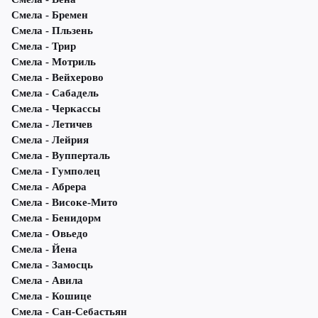
Смела - Бремен
Смела - Пльзень
Смела - Трир
Смела - Мотриль
Смела - Вейхерово
Смела - Сабадель
Смела - Черкассы
Смела - Летичeв
Смела - Лейрия
Смела - Вупперталь
Смела - Гумполец
Смела - Абрера
Смела - Високе-Мито
Смела - Бенидорм
Смела - Овьедо
Смела - Йена
Смела - Замосць
Смела - Авила
Смела - Кошице
Смела - Сан-Себастьян