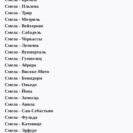
Смела - Пльзень
Смела - Трир
Смела - Мотриль
Смела - Вейхерово
Смела - Сабадель
Смела - Черкассы
Смела - Летичeв
Смела - Вупперталь
Смела - Гумполец
Смела - Абрера
Смела - Високе-Мито
Смела - Бенидорм
Смела - Овьедо
Смела - Йена
Смела - Замосць
Смела - Авила
Смела - Сан-Себастьян
Смела - Фульда
Смела - Катовице
Смела - Эрфурт