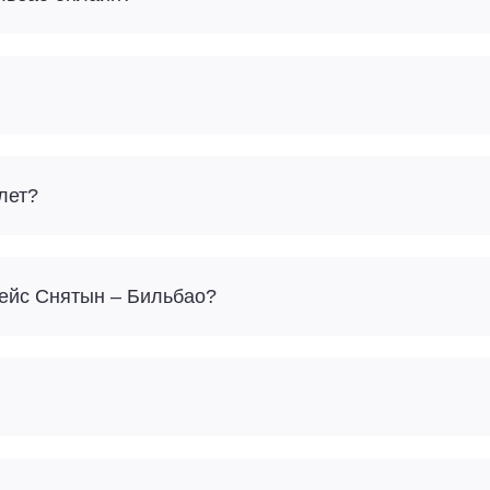
лет?
Сколько багажа можно взять с собой на рейс Снятын – Бильбао?