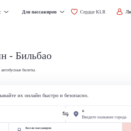
с
Для пассажиров
Сердце KLR
Ли
н - Бильбао
 автобусные билеты.
вайте их онлайн быстро и безопасно.
К
Кол-во пассажиров