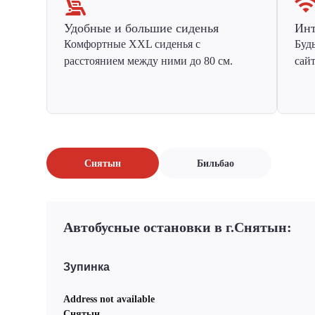
Удобные и большие сиденья
Инт
Комфортные XXL сиденья с
Буд
расстоянием между ними до 80 см.
сай
Снятын
Бильбао
Автобусные остановки в г.Снятын:
Зупинка
Address not available
Снятын