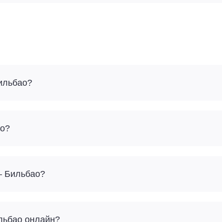
Бильбао?
ао?
– Бильбао?
ильбао онлайн?