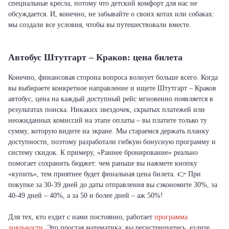
специальные кресла, потому что детский комфорт для нас не
обсуждается. И, конечно, не забывайте о своих котах или собаках:
мы создали все условия, чтобы вы путешествовали вместе.
Автобус Штутгарт – Краков: цена билета
Конечно, финансовая сторона вопроса волнует больше всего. Когда
вы выбираете конкретное направление и ищете Штутгарт – Краков
автобус, цена на каждый доступный рейс мгновенно появляется в
результатах поиска. Никаких звездочек, скрытых платежей или
неожиданных комиссий на этапе оплаты – вы платите только ту
сумму, которую видите на экране. Мы стараемся держать планку
доступности, поэтому разработали гибкую бонусную программу и
систему скидок. К примеру, «Раннее бронирование» реально
помогает сохранить бюджет: чем раньше вы нажмете кнопку
«купить», тем приятнее будет финальная цена билета. 👉 При
покупке за 30-39 дней до даты отправления вы сэкономите 30%, за
40-49 дней – 40%, а за 50 и более дней – аж 50%!
Для тех, кто ездит с нами постоянно, работает
программа
лояльности
. Это простая математика: вы регистрируетесь, ездите,