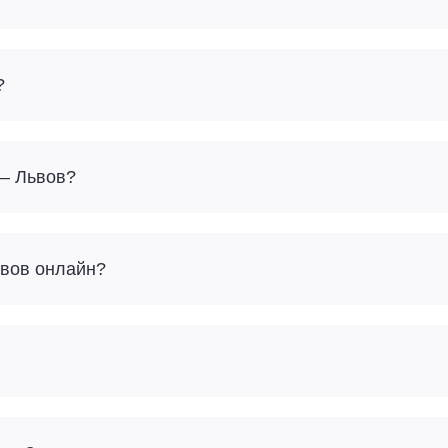
?
 – Львов?
ьвов онлайн?