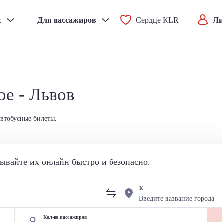
с
Для пассажиров
Сердце KLR
Ли
ое - Львов
автобусные билеты.
вайте их онлайн быстро и безопасно.
К
Кол-во пассажиров