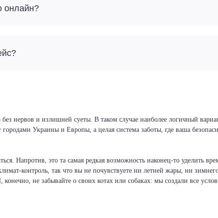
о онлайн?
ейс?
 без нервов и излишней суеты. В таком случае наиболее логичный вариан
у городами Украины и Европы, а целая система заботы, где ваша безопа
ся. Напротив, это та самая редкая возможность наконец-то уделить врем
климат-контроль, так что вы не почувствуете ни летней жары, ни зимнег
И, конечно, не забывайте о своих котах или собаках: мы создали все усло