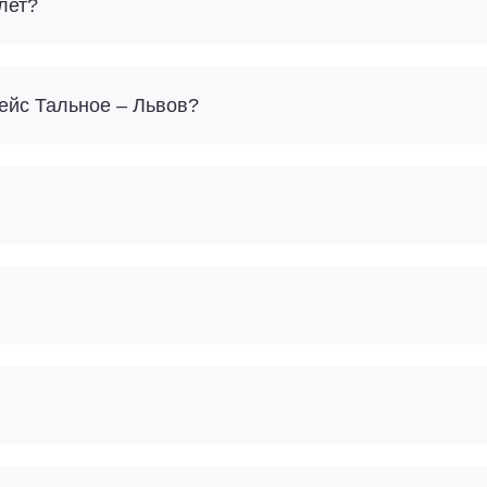
лет?
Сколько багажа можно взять с собой на рейс Тальное – Львов?