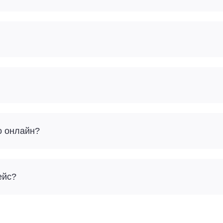
о онлайн?
ейс?