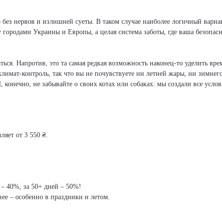
 без нервов и излишней суеты. В таком случае наиболее логичный вариан
у городами Украины и Европы, а целая система заботы, где ваша безопа
ся. Напротив, это та самая редкая возможность наконец-то уделить врем
климат-контроль, так что вы не почувствуете ни летней жары, ни зимнег
И, конечно, не забывайте о своих котах или собаках: мы создали все усло
ляет от 3 550 ₴.
 – 40%, за 50+ дней – 50%!
ее – особенно в праздники и летом.