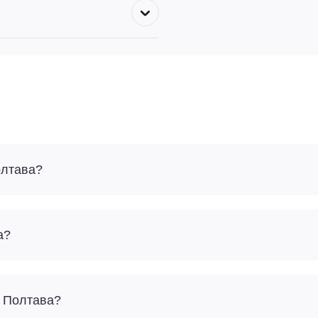
олтава?
а?
– Полтава?