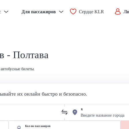
с
Для пассажиров
Сердце KLR
Ли
в - Полтава
 автобусные билеты.
вайте их онлайн быстро и безопасно.
К
Кол-во пассажиров