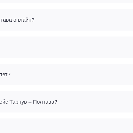
лтава онлайн?
лет?
Сколько багажа можно взять с собой на рейс Тарнув – Полтава?