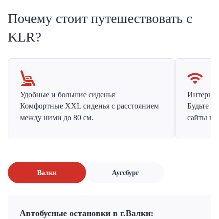
Почему стоит путешествовать с
KLR?
Удобные и большие сиденья
Интернет 
Комфортные XXL сиденья с расстоянием
Будьте н
между ними до 80 см.
сайты на
Валки
Аугсбург
Автобусные остановки в г.Валки: