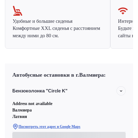
Удобные и большие сиденья
Интернет 
Комфортные XXL сиденья с расстоянием
Будьте н
между ними до 80 см.
сайты на
Автобусные остановки в г.Валмиера:
Бензоколонка "Circle K"
Address not available
Валмиера
Латвия
Посмотреть этот адрес в Google Maps