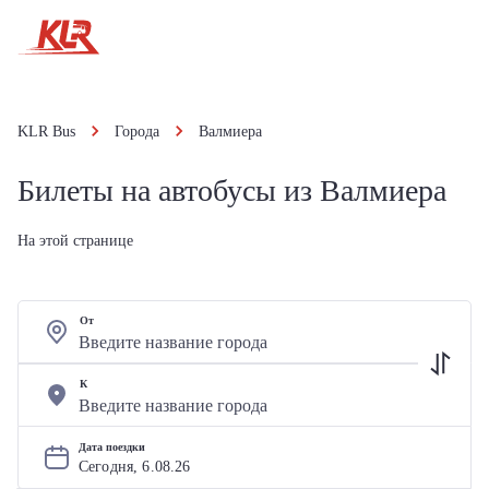
KLR Bus
Города
Валмиера
Билеты на автобусы из Валмиера
На этой странице
От
К
Дата поездки
Сегодня, 
6
.
08
.
26