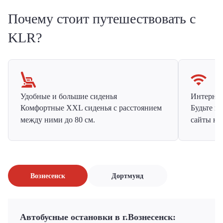
Почему стоит путешествовать с
KLR?
Удобные и большие сиденья
Интернет 
Комфортные XXL сиденья с расстоянием
Будьте н
между ними до 80 см.
сайты на
Вознесенск
Дортмунд
Автобусные остановки в г.Вознесенск: