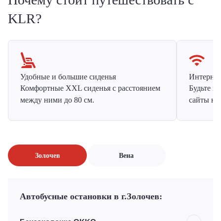
KLR?
Удобные и большие сиденья
Интернет 
Комфортные XXL сиденья с расстоянием
Будьте н
между ними до 80 см.
сайты на
Золочев
Вена
Автобусные остановки в г.Золочев: