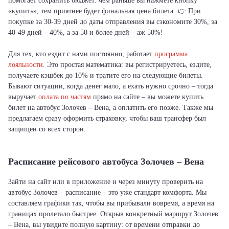
помогает сохранить бюджет: чем раньше вы нажмете кнопку
«купить», тем приятнее будет финальная цена билета. 👉 При
покупке за 30-39 дней до даты отправления вы сэкономите 30%, за
40-49 дней – 40%, а за 50 и более дней – аж 50%!
Для тех, кто ездит с нами постоянно, работает
программа
лояльности
. Это простая математика: вы регистрируетесь, ездите,
получаете кэшбек до 10% и тратите его на следующие билеты.
Бывают ситуации, когда денег мало, а ехать нужно срочно – тогда
выручает
оплата по частям
прямо на сайте – вы можете купить
билет на автобус Золочев – Вена, а оплатить его позже. Также мы
предлагаем сразу оформить страховку, чтобы ваш трансфер был
защищен со всех сторон.
Расписание рейсового автобуса Золочев – Вена
Зайти на сайт или в приложение и через минуту проверить на
автобус Золочев – расписание – это уже стандарт комфорта. Мы
составляем графики так, чтобы вы прибывали вовремя, а время на
границах пролетало быстрее. Открыв конкретный маршрут Золочев
– Вена, вы увидите полную картину: от времени отправки до