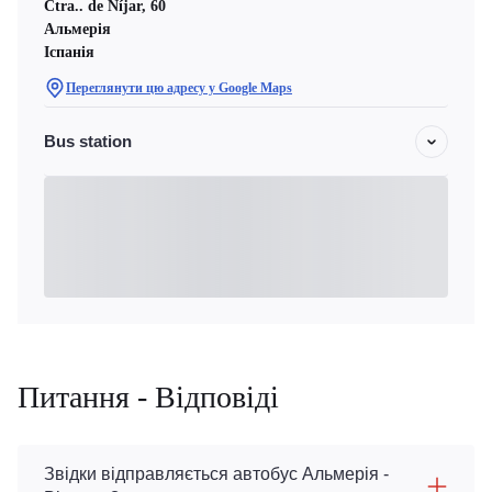
Ctra.. de Níjar, 60
Альмерія
Іспанія
Переглянути цю адресу у Google Maps
Bus station
Питання - Відповіді
Звідки відправляється автобус Альмерія -