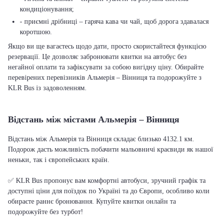
кондиціонування;
- приємні дрібниці – гаряча кава чи чай, щоб дорога здавалася
коротшою.
Якщо ви ще вагаєтесь щодо дати, просто скористайтеся функцією
резервації. Це дозволяє забронювати квитки на автобус без
негайної оплати та зафіксувати за собою вигідну ціну. Обирайте
перевірених перевізників Альмерія – Вінниця та подорожуйте з
KLR Bus із задоволенням.
Відстань між містами Альмерія – Вінниця
Відстань між Альмерія та Вінниця складає близько 4132.1 км.
Подорож дасть можливість побачити мальовничі краєвиди як нашої
неньки, так і європейських країн.
✅ KLR Bus пропонує вам комфортні автобуси, зручний графік та
доступні ціни для поїздок по Україні та до Європи, особливо коли
обираєте раннє бронювання. Купуйте квитки онлайн та
подорожуйте без турбот!