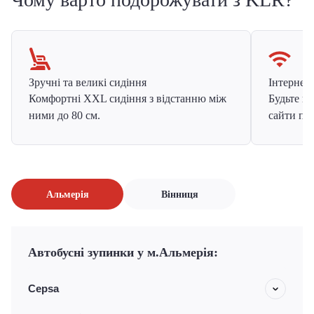
Зручні та великі сидіння
Інтернет в
Комфортні XXL сидіння з відстанню між
Будьте на
ними до 80 см.
сайти про
Альмерія
Вінниця
Автобусні зупинки у м.Альмерія:
Cepsa