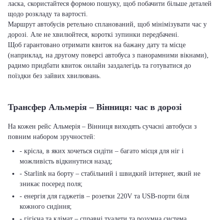
ласка, скористайтеся формою пошуку, щоб побачити більше деталей
щодо розкладу та вартості.
Маршрут автобусів ретельно спланований, щоб мінімізувати час у
дорозі. Але не хвилюйтеся, короткі зупинки передбачені.
Щоб гарантовано отримати квиток на бажану дату та місце
(наприклад, на другому поверсі автобуса з панорамними вікнами),
радимо придбати квиток онлайн заздалегідь та готуватися до
поїздки без зайвих хвилювань.
Трансфер Альмерія – Вінниця: час в дорозі
На кожен рейс Альмерія – Вінниця виходять сучасні автобуси з
повним набором зручностей:
- крісла, в яких хочеться сидіти – багато місця для ніг і
можливість відкинутися назад;
- Starlink на борту – стабільний і швидкий інтернет, який не
зникає посеред поля;
- енергія для гаджетів – розетки 220V та USB-порти біля
кожного сидіння;
- гігієна та клімат – справні туалети та розумна система