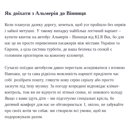
Як доїхати з Альмерія до Вінниця
Коли плануєш далеку дорогу, хочеться, щоб усе пройшло без нервів
і зайвої метушні. У такому випадку найбільш логічний варіант –
купити квиток на автобус Альмерія – Вінниця від KLR Bus, бо для
нас це не просто перевезення пасажирів між містами України та
Європи, а ціла система турботи, де ваша безпека та спокій є
головним орієнтиром на кожному кілометрі.
Сучасні поїздки автобусом давно перестали асоціюватися з втомою.
Навпаки, це та сама рідкісна можливість нарешті приділити час
собі: розібрати пошту, глянути нову серію серіалу або просто
заснути під тиху музику. За погоду всередині відповідає клімат-
контроль, тож ви не відчуєте ні літньої спеки, ні зимового холоду.
Якщо з вами їдуть діти – ми підготуємо спеціальні крісла, бо
дитячий комфорт для нас не обговорюється. І, звісно, не забувайте
про своїх котів чи собак: ми створили всі умови, щоб ви
подорожували разом.