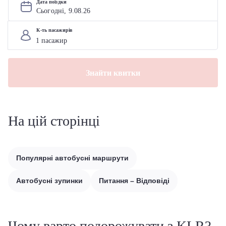
Дата поїздки
Сьогодні, 
9
.
08
.
26
К-ть пасажирів
Знайти квитки
На цій сторінці
Популярні автобусні маршрути
Автобусні зупинки
Питання – Відповіді
Чому варто подорожувати з KLR?