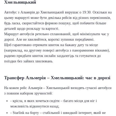
Хмельницький
Автобус з Альмерія до Хмельницький вирушає о 19:30. Оскільки на
цьому маршруті може бути декілька рейсів від різних перевізників,
будь ласка, скористайтеся формою пошуку, щоб побачити більше
деталей щодо розкладу та вартості.
Маршрут автобусів ретельно спланований, щоб мінімізувати час у
дорозі. Але не хвилюйтеся, короткі зупинки передбачені.
Щоб гарантовано отримати квиток на бажану дату та місце
(наприклад, на другому поверсі автобуса з панорамними вікнами),
радимо придбати квиток онлайн заздалегідь та готуватися до
поїздки без зайвих хвилювань.
Трансфер Альмерія – Хмельницький: час в дорозі
На кожен рейс Альмерія – Хмельницький виходять сучасні автобуси
з повним набором зручностей:
- крісла, в яких хочеться сидіти – багато місця для ніг і
можливість відкинутися назад;
- Starlink на борту – стабільний і швидкий інтернет, який не