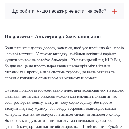
Що робити, якщо пасажир не встиг на рейс?
Як доїхати з Альмерія до Хмельницький
Коли плануєш далеку дорогу, хочеться, щоб усе пройшло без нервів
і зайвої метушні. У такому випадку найбільш логічний варіант –
купити квиток на автобус Альмерія – Хмельницький від KLR Bus,
бо для нас це не просто перевезення пасажирів між містами
України та Європи, а ціла система турботи, де ваша безпека та
спокій є головним орієнтиром на кожному кілометрі.
Сучасні поїздки автобусом давно перестали асоціюватися з втомою.
Навпаки, це та сама рідкісна можливість нарешті приділити час
собі: розібрати пошту, глянути нову серію серіалу або просто
заснути під тиху музику. За погоду всередині відповідає клімат-
контроль, тож ви не відчуєте ні літньої спеки, ні зимового холоду.
Якщо з вами їдуть діти – ми підготуємо спеціальні крісла, бо
дитячий комфорт для нас не обговорюється. І, звісно, не забувайте