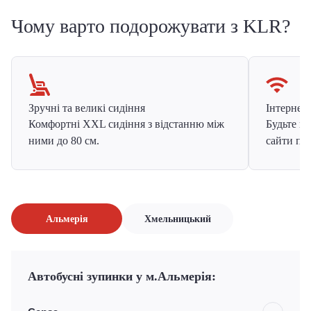
Чому варто подорожувати з KLR?
Зручні та великі сидіння
Інтернет в
Комфортні XXL сидіння з відстанню між
Будьте на
ними до 80 см.
сайти про
Альмерія
Хмельницький
Автобусні зупинки у м.Альмерія: