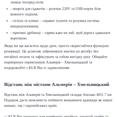
зникає посеред поля;
- енергія для гаджетів – розетки 220V та USB-порти біля
кожного сидіння;
- гігієна та клімат – справні туалети та розумна система
кондиціонування;
- приємні дрібниці – гаряча кава чи чай, щоб дорога здавалася
коротшою.
Якщо ви ще вагаєтесь щодо дати, просто скористайтеся функцією
резервації. Це дозволяє забронювати квитки на автобус без
негайної оплати та зафіксувати за собою вигідну ціну. Обирайте
перевірених перевізників Альмерія – Хмельницький та
подорожуйте з KLR Bus із задоволенням.
Відстань між містами Альмерія – Хмельницький
Відстань між Альмерія та Хмельницький складає близько 4011.7 км.
Подорож дасть можливість побачити мальовничі краєвиди як нашої
неньки, так і європейських країн.
✅ KLR Bus пропонує вам комфортні автобуси, зручний графік та