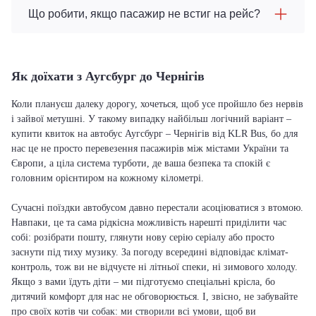
Що робити, якщо пасажир не встиг на рейс?
Як доїхати з Аугсбург до Чернігів
Коли плануєш далеку дорогу, хочеться, щоб усе пройшло без нервів
і зайвої метушні. У такому випадку найбільш логічний варіант –
купити квиток на автобус Аугсбург – Чернігів від KLR Bus, бо для
нас це не просто перевезення пасажирів між містами України та
Європи, а ціла система турботи, де ваша безпека та спокій є
головним орієнтиром на кожному кілометрі.
Сучасні поїздки автобусом давно перестали асоціюватися з втомою.
Навпаки, це та сама рідкісна можливість нарешті приділити час
собі: розібрати пошту, глянути нову серію серіалу або просто
заснути під тиху музику. За погоду всередині відповідає клімат-
контроль, тож ви не відчуєте ні літньої спеки, ні зимового холоду.
Якщо з вами їдуть діти – ми підготуємо спеціальні крісла, бо
дитячий комфорт для нас не обговорюється. І, звісно, не забувайте
про своїх котів чи собак: ми створили всі умови, щоб ви