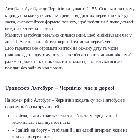
Автобус з Аугсбург до Чернігів вирушає о 21:55. Оскільки на цьому
маршруті може бути декілька рейсів від різних перевізників, будь
ласка, скористайтеся формою пошуку, щоб побачити більше деталей
щодо розкладу та вартості.
Маршрут автобусів ретельно спланований, щоб мінімізувати час у
дорозі. Але не хвилюйтеся, короткі зупинки передбачені.
Щоб гарантовано отримати квиток на бажану дату та місце
(наприклад, на другому поверсі автобуса з панорамними вікнами),
радимо придбати квиток онлайн заздалегідь та готуватися до
поїздки без зайвих хвилювань.
Трансфер Аугсбург – Чернігів: час в дорозі
На кожен рейс Аугсбург – Чернігів виходять сучасні автобуси з
повним набором зручностей:
- крісла, в яких хочеться сидіти – багато місця для ніг і
можливість відкинутися назад;
- Starlink на борту – стабільний і швидкий інтернет, який не
зникає посеред поля;