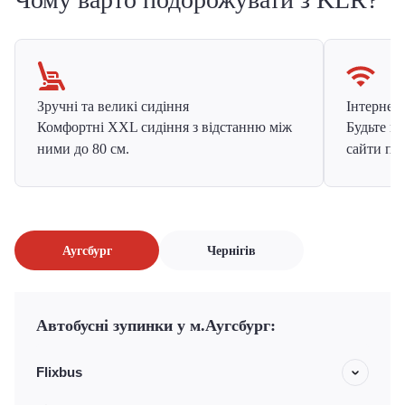
Зручні та великі сидіння
Інтернет в
Комфортні XXL сидіння з відстанню між
Будьте на
ними до 80 см.
сайти про
Аугсбург
Чернігів
Автобусні зупинки у м.Аугсбург:
Flixbus