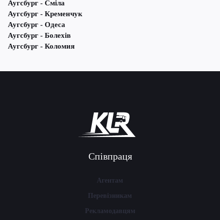
Аугсбург - Сміла
Аугсбург - Кременчук
Аугсбург - Одеса
Аугсбург - Болехів
Аугсбург - Коломия
Співпраця
Агентам
Перевізникам
Рекламодавцям