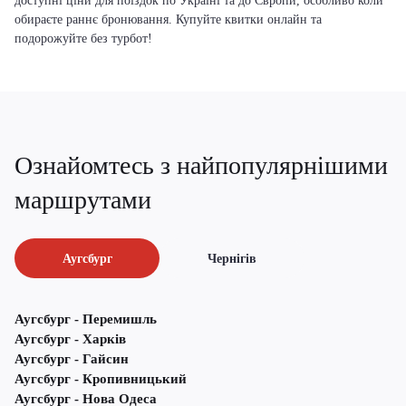
доступні ціни для поїздок по Україні та до Європи, особливо коли
обираєте раннє бронювання. Купуйте квитки онлайн та
подорожуйте без турбот!
Ознайомтесь з найпопулярнішими
маршрутами
Аугсбург
Чернігів
Аугсбург - Перемишль
Аугсбург - Харків
Аугсбург - Гайсин
Аугсбург - Кропивницький
Аугсбург - Нова Одеса