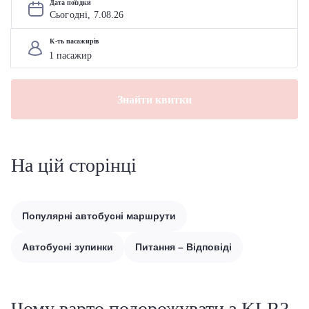
Дата поїздки
Сьогодні, 
7
.
08
.
26
К-ть пасажирів
Знайти квитки
На цій сторінці
Популярні автобусні маршрути
Автобусні зупинки
Питання – Відповіді
Чому варто подорожувати з KLR?