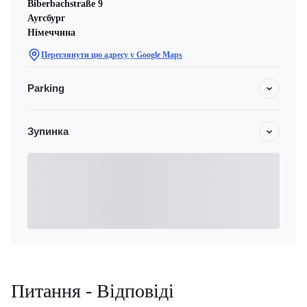
Biberbachstraße 9
Аугсбург
Німеччина
Переглянути цю адресу у Google Maps
Parking
Зупинка
Питання - Відповіді