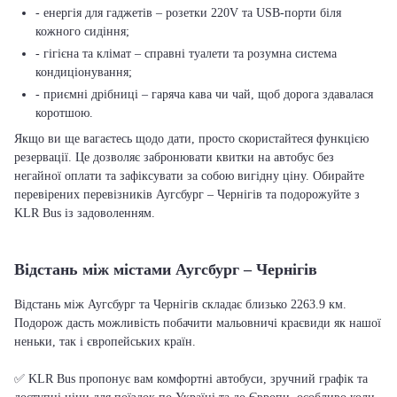
- енергія для гаджетів – розетки 220V та USB-порти біля
кожного сидіння;
- гігієна та клімат – справні туалети та розумна система
кондиціонування;
- приємні дрібниці – гаряча кава чи чай, щоб дорога здавалася
коротшою.
Якщо ви ще вагаєтесь щодо дати, просто скористайтеся функцією
резервації. Це дозволяє забронювати квитки на автобус без
негайної оплати та зафіксувати за собою вигідну ціну. Обирайте
перевірених перевізників Аугсбург – Чернігів та подорожуйте з
KLR Bus із задоволенням.
Відстань між містами Аугсбург – Чернігів
Відстань між Аугсбург та Чернігів складає близько 2263.9 км.
Подорож дасть можливість побачити мальовничі краєвиди як нашої
неньки, так і європейських країн.
✅ KLR Bus пропонує вам комфортні автобуси, зручний графік та