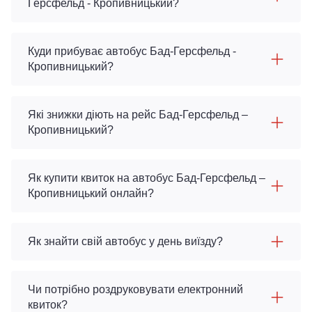
Герсфельд - Кропивницький?
Куди прибуває автобус Бад-Герсфельд -
Кропивницький?
Які знижки діють на рейс Бад-Герсфельд –
Кропивницький?
Як купити квиток на автобус Бад-Герсфельд –
Кропивницький онлайн?
Як знайти свій автобус у день виїзду?
Чи потрібно роздруковувати електронний
квиток?