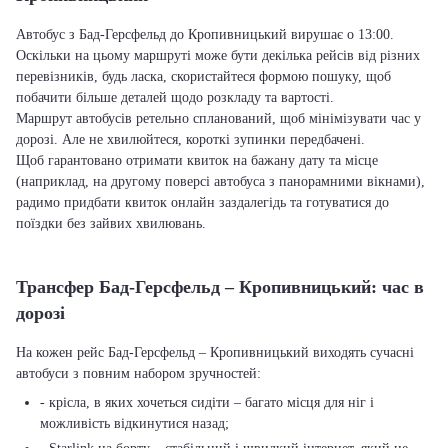
Автобус з Бад-Герсфельд до Кропивницький вирушає о 13:00.
Оскільки на цьому маршруті може бути декілька рейсів від різних
перевізників, будь ласка, скористайтеся формою пошуку, щоб
побачити більше деталей щодо розкладу та вартості.
Маршрут автобусів ретельно спланований, щоб мінімізувати час у
дорозі. Але не хвилюйтеся, короткі зупинки передбачені.
Щоб гарантовано отримати квиток на бажану дату та місце
(наприклад, на другому поверсі автобуса з панорамними вікнами),
радимо придбати квиток онлайн заздалегідь та готуватися до
поїздки без зайвих хвилювань.
Трансфер Бад-Герсфельд – Кропивницький: час в
дорозі
На кожен рейс Бад-Герсфельд – Кропивницький виходять сучасні
автобуси з повним набором зручностей:
- крісла, в яких хочеться сидіти – багато місця для ніг і
можливість відкинутися назад;