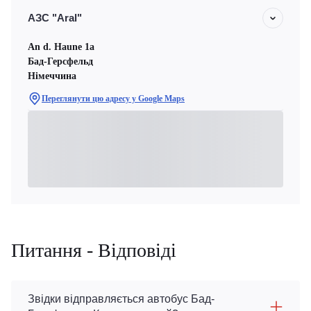
АЗС "Aral"
An d. Haune 1a
Бад-Герсфельд
Німеччина
Переглянути цю адресу у Google Maps
Питання - Відповіді
Звідки відправляється автобус Бад-