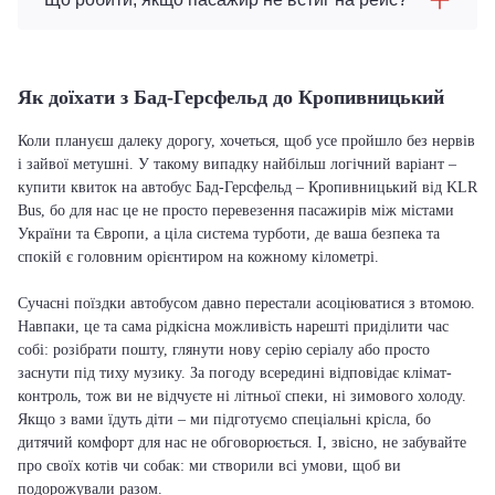
Як доїхати з Бад-Герсфельд до Кропивницький
Коли плануєш далеку дорогу, хочеться, щоб усе пройшло без нервів
і зайвої метушні. У такому випадку найбільш логічний варіант –
купити квиток на автобус Бад-Герсфельд – Кропивницький від KLR
Bus, бо для нас це не просто перевезення пасажирів між містами
України та Європи, а ціла система турботи, де ваша безпека та
спокій є головним орієнтиром на кожному кілометрі.
Сучасні поїздки автобусом давно перестали асоціюватися з втомою.
Навпаки, це та сама рідкісна можливість нарешті приділити час
собі: розібрати пошту, глянути нову серію серіалу або просто
заснути під тиху музику. За погоду всередині відповідає клімат-
контроль, тож ви не відчуєте ні літньої спеки, ні зимового холоду.
Якщо з вами їдуть діти – ми підготуємо спеціальні крісла, бо
дитячий комфорт для нас не обговорюється. І, звісно, не забувайте
про своїх котів чи собак: ми створили всі умови, щоб ви
подорожували разом.