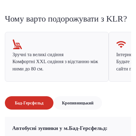
Чому варто подорожувати з KLR?
Зручні та великі сидіння
Інтернет в
Комфортні XXL сидіння з відстанню між
Будьте на
ними до 80 см.
сайти про
Бад-Герсфельд
Кропивницький
Автобусні зупинки у м.Бад-Герсфельд: