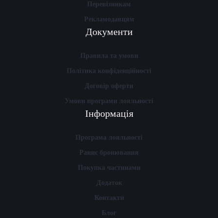
Перевізникам
Рекламодавцям
Документи
Правила та умови
Політика конфіденційності
Договір оферти
Умови програми лояльності
Інформація
Програма лояльності
Раннє бронювання
Покупка частинами
Додаток
Контакти
Блог