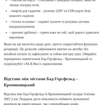
- Starlink на борту – стабільний і швидкий інтернет, який не
зникає посеред поля;
- енергія для гаджетів – розетки 220V та USB-порти біля
кожного сидіння;
- гігієна та клімат – справні туалети та розумна система
кондиціонування;
- приємні дрібниці – гаряча кава чи чай, щоб дорога здавалася
коротшою.
Якщо ви ще вагаєтесь щодо дати, просто скористайтеся функцією
резервації. Це дозволяє забронювати квитки на автобус без
негайної оплати та зафіксувати за собою вигідну ціну. Обирайте
перевірених перевізників Бад-Герсфельд – Кропивницький та
подорожуйте з KLR Bus із задоволенням.
Відстань між містами Бад-Герсфельд –
Кропивницький
Відстань між Бад-Герсфельд та Кропивницький складає близько
2067.2 км. Подорож дасть можливість побачити мальовничі
краєвиди як нашої неньки, так і європейських країн.