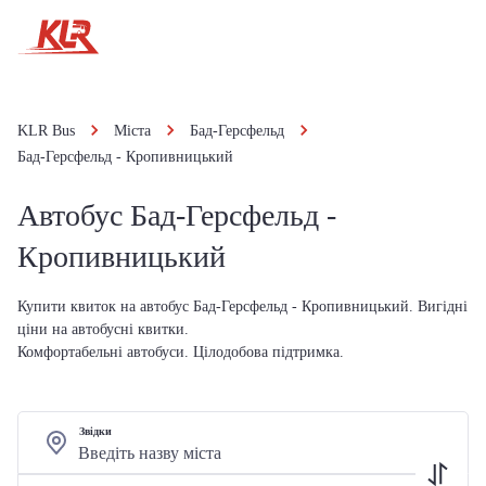
KLR Bus
Міста
Бад-Герсфельд
Бад-Герсфельд - Кропивницький
Автобус Бад-Герсфельд -
Кропивницький
Купити квиток на автобус Бад-Герсфельд - Кропивницький. Вигідні
ціни на автобусні квитки.
Комфортабельні автобуси. Цілодобова підтримка.
Звідки