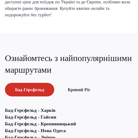
доступні ціни для поїздок по Україні та до Європи, особливо коли
обираєте раннє бронювання. Купуйте квитки онлайн та
подорожуйте без турбот!
Ознайомтесь з найпопулярнішими
маршрутами
Бад-Герсфельд
Кривий Ріг
Бад-Герсфельд - Харків
Бад-Герсфельд - Гайсин
Бад-Герсфельд - Кропивницький
Бад-Герсфельд - Нова Одеса
Бад-Герсфельд - Дніпро