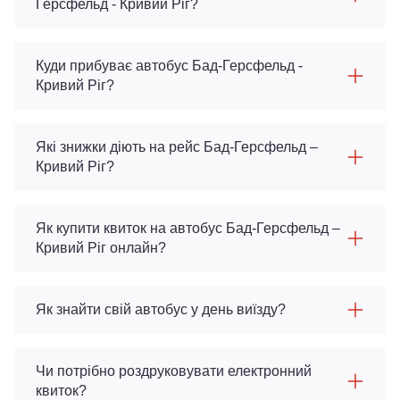
Герсфельд - Кривий Ріг?
Куди прибуває автобус Бад-Герсфельд -
Кривий Ріг?
Які знижки діють на рейс Бад-Герсфельд –
Кривий Ріг?
Як купити квиток на автобус Бад-Герсфельд –
Кривий Ріг онлайн?
Як знайти свій автобус у день виїзду?
Чи потрібно роздруковувати електронний
квиток?