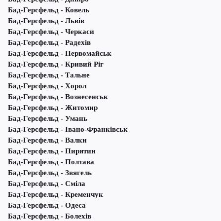
Бад-Герсфельд - Ковель
Бад-Герсфельд - Львів
Бад-Герсфельд - Черкаси
Бад-Герсфельд - Радехів
Бад-Герсфельд - Первомайськ
Бад-Герсфельд - Кривий Ріг
Бад-Герсфельд - Тальне
Бад-Герсфельд - Хорол
Бад-Герсфельд - Вознесенськ
Бад-Герсфельд - Житомир
Бад-Герсфельд - Умань
Бад-Герсфельд - Івано-Франківськ
Бад-Герсфельд - Валки
Бад-Герсфельд - Пирятин
Бад-Герсфельд - Полтава
Бад-Герсфельд - Звягель
Бад-Герсфельд - Сміла
Бад-Герсфельд - Кременчук
Бад-Герсфельд - Одеса
Бад-Герсфельд - Болехів