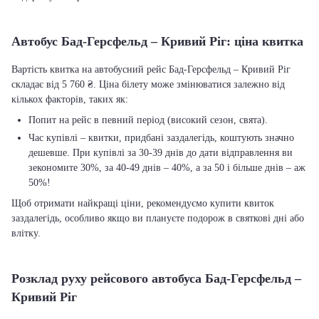
Автобус Бад-Герсфельд – Кривий Ріг: ціна квитка
Вартість квитка на автобусний рейс Бад-Герсфельд – Кривий Ріг
складає від 5 760 ₴. Ціна білету може змінюватися залежно від
кількох факторів, таких як:
Попит на рейс в певний період (високий сезон, свята).
Час купівлі – квитки, придбані заздалегідь, коштують значно
дешевше. При купівлі за 30-39 днів до дати відправлення ви
зекономите 30%, за 40-49 днів – 40%, а за 50 і більше днів – аж
50%!
Щоб отримати найкращі ціни, рекомендуємо купити квиток
заздалегідь, особливо якщо ви плануєте подорож в святкові дні або
влітку.
Розклад руху рейсового автобуса Бад-Герсфельд –
Кривий Ріг