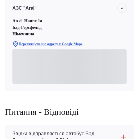
АЗС "Aral"
An d. Haune 1a
Бад-Герсфельд
Німеччина
Переглянути цю адресу у Google Maps
Питання - Відповіді
Звідки відправляється автобус Бад-