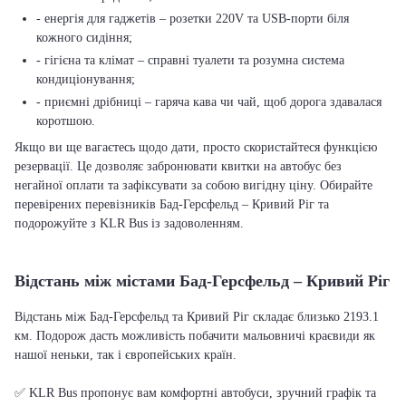
- енергія для гаджетів – розетки 220V та USB-порти біля
кожного сидіння;
- гігієна та клімат – справні туалети та розумна система
кондиціонування;
- приємні дрібниці – гаряча кава чи чай, щоб дорога здавалася
коротшою.
Якщо ви ще вагаєтесь щодо дати, просто скористайтеся функцією
резервації. Це дозволяє забронювати квитки на автобус без
негайної оплати та зафіксувати за собою вигідну ціну. Обирайте
перевірених перевізників Бад-Герсфельд – Кривий Ріг та
подорожуйте з KLR Bus із задоволенням.
Відстань між містами Бад-Герсфельд – Кривий Ріг
Відстань між Бад-Герсфельд та Кривий Ріг складає близько 2193.1
км. Подорож дасть можливість побачити мальовничі краєвиди як
нашої неньки, так і європейських країн.
✅ KLR Bus пропонує вам комфортні автобуси, зручний графік та