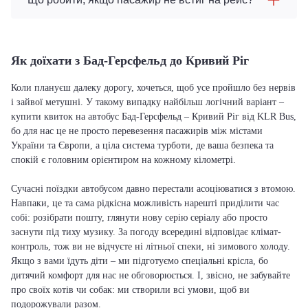
Як доїхати з Бад-Герсфельд до Кривий Ріг
Коли плануєш далеку дорогу, хочеться, щоб усе пройшло без нервів
і зайвої метушні. У такому випадку найбільш логічний варіант –
купити квиток на автобус Бад-Герсфельд – Кривий Ріг від KLR Bus,
бо для нас це не просто перевезення пасажирів між містами
України та Європи, а ціла система турботи, де ваша безпека та
спокій є головним орієнтиром на кожному кілометрі.
Сучасні поїздки автобусом давно перестали асоціюватися з втомою.
Навпаки, це та сама рідкісна можливість нарешті приділити час
собі: розібрати пошту, глянути нову серію серіалу або просто
заснути під тиху музику. За погоду всередині відповідає клімат-
контроль, тож ви не відчуєте ні літньої спеки, ні зимового холоду.
Якщо з вами їдуть діти – ми підготуємо спеціальні крісла, бо
дитячий комфорт для нас не обговорюється. І, звісно, не забувайте
про своїх котів чи собак: ми створили всі умови, щоб ви
подорожували разом.