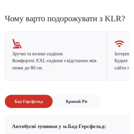
Чому варто подорожувати з KLR?
Зручні та великі сидіння
Інтернет в
Комфортні XXL сидіння з відстанню між
Будьте на
ними до 80 см.
сайти про
Бад-Герсфельд
Кривий Ріг
Автобусні зупинки у м.Бад-Герсфельд: