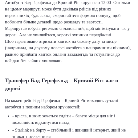
Автобус з Бад-Герсфельд до Кривий Ріг вирушає о 13:00. Оскільки
на цьому маршруті може бути декілька рейсів від різних
перевізників, будь ласка, скористайтеся формою пошуку, щоб
побачити більше деталей щодо розкладу та вартості.
Маршрут автобусів ретельно спланований, щоб мінімізувати час у
дорозі. Але не хвилюйтеся, короткі зупинки передбачені.
Щоб гарантовано отримати квиток на бажану дату та місце
(наприклад, на другому поверсі автобуса з панорамними вікнами),
радимо придбати квиток онлайн заздалегідь та готуватися до
поїздки без зайвих хвилювань.
Трансфер Бад-Герсфельд – Кривий Ріг: час в
дорозі
На кожен рейс Бад-Герсфельд – Кривий Ріг виходять сучасні
автобуси з повним набором зручностей:
- крісла, в яких хочеться сидіти – багато місця для ніг і
можливість відкинутися назад;
- Starlink на борту – стабільний і швидкий інтернет, який не
зникає посеред поля;