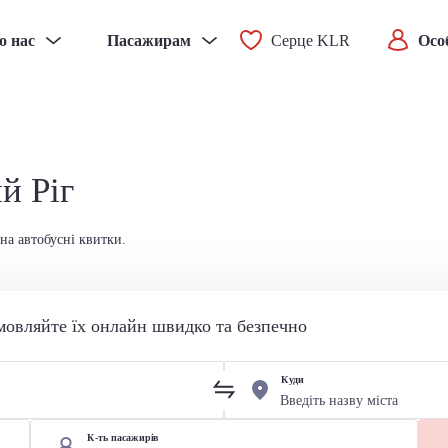
о нас
Пасажирам
Серце KLR
Осо
й Ріг
на автобусні квитки.
мовляйте їх онлайн швидко та безпечно
Куди
К-ть пасажирів