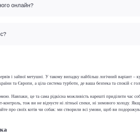
ного онлайн?
йс?
ервів і зайвої метушні. У такому випадку найбільш логічний варіант – 
країни та Європи, а ціла система турботи, де ваша безпека та спокій є г
мою. Навпаки, це та сама рідкісна можливість нарешті приділити час соб
т-контроль, тож ви не відчуєте ні літньої спеки, ні зимового холоду. Якщ
вайте про своїх котів чи собак: ми створили всі умови, щоб ви подорожув
тка