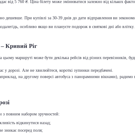
дає від 5 760 ₴. Ціна білету може змінюватися залежно від кількох фактор
чно дешевше. При купівлі за 30-39 днів до дати відправлення ви зекономит
далегідь, особливо якщо ви плануєте подорож в святкові дні або влітку.
 – Кривий Ріг
а цьому маршруті може бути декілька рейсів від різних перевізників, бу
с у дорозі. Але не хвилюйтеся, короткі зупинки передбачені.
приклад, на другому поверсі автобуса з панорамними вікнами), радимо п
розі
си з повним набором зручностей:
ожливість відкинутися назад;
 не зникає посеред поля;