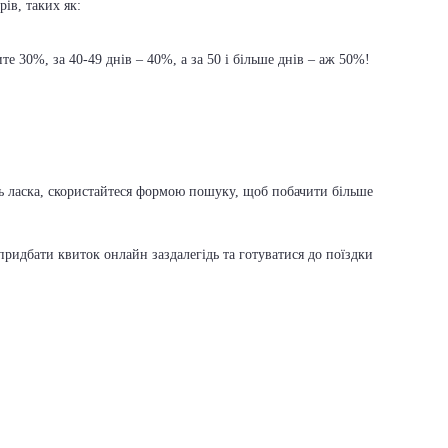
ів, таких як:
е 30%, за 40-49 днів – 40%, а за 50 і більше днів – аж 50%!
дь ласка, скористайтеся формою пошуку, щоб побачити більше
ридбати квиток онлайн заздалегідь та готуватися до поїздки