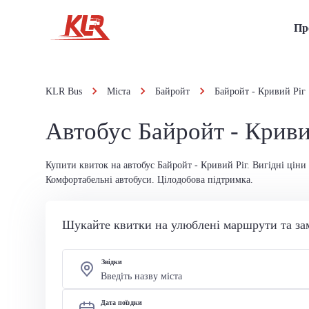
Пр
KLR Bus
Міста
Байройт
Байройт - Кривий Ріг
Автобус Байройт - Криви
Купити квиток на автобус Байройт - Кривий Ріг. Вигідні ціни 
Комфортабельні автобуси. Цілодобова підтримка.
Шукайте квитки на улюблені маршрути та за
Звідки
Дата поїздки