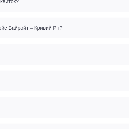
 квиток?
ейс Байройт – Кривий Ріг?