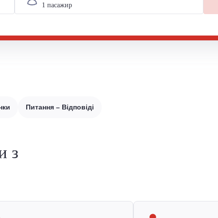
нки
Питання – Відповіді
и з