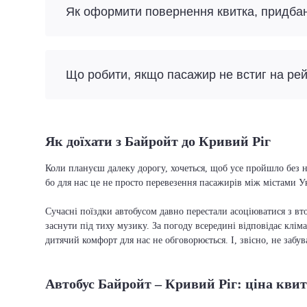
Як оформити повернення квитка, придба
Що робити, якщо пасажир не встиг на ре
Як доїхати з Байройт до Кривий Ріг
Коли плануєш далеку дорогу, хочеться, щоб усе пройшло без н
бо для нас це не просто перевезення пасажирів між містами У
Сучасні поїздки автобусом давно перестали асоціюватися з вто
заснути під тиху музику. За погоду всередині відповідає кліма
дитячий комфорт для нас не обговорюється. І, звісно, не забу
Автобус Байройт – Кривий Ріг: ціна кви