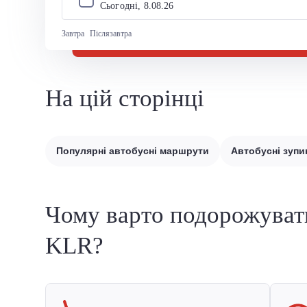
Сьогодні, 
8
.
08
.
26
Завтра
Післязавтра
На цій сторінці
Популярні автобусні маршрути
Автобусні зупи
Чому варто подорожуват
KLR?