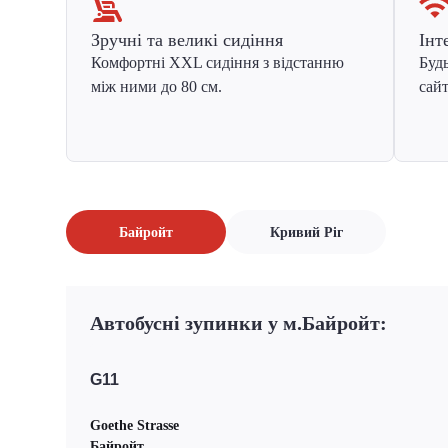
Зручні та великі сидіння
Інт
Комфортні XXL сидіння з відстанню
Будь
між ними до 80 см.
сайт
Байройт
Кривий Ріг
Автобусні зупинки у м.Байройт:
G11
Goethe Strasse
Байройт