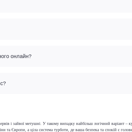
ного онлайн?
йс?
ервів і зайвої метушні. У такому випадку найбільш логічний варіант – к
їни та Європи, а ціла система турботи, де ваша безпека та спокій є голо