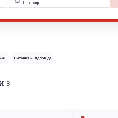
нки
Питання – Відповіді
и з