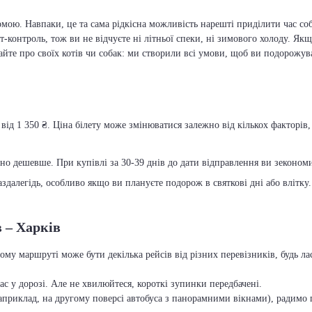
мою. Навпаки, це та сама рідкісна можливість нарешті приділити час соб
т-контроль, тож ви не відчуєте ні літньої спеки, ні зимового холоду. Якщ
вайте про своїх котів чи собак: ми створили всі умови, щоб ви подорожув
від 1 350 ₴. Ціна білету може змінюватися залежно від кількох факторів,
чно дешевше. При купівлі за 30-39 днів до дати відправлення ви зекономит
далегідь, особливо якщо ви плануєте подорож в святкові дні або влітку.
в – Харків
ьому маршруті може бути декілька рейсів від різних перевізників, будь 
с у дорозі. Але не хвилюйтеся, короткі зупинки передбачені.
приклад, на другому поверсі автобуса з панорамними вікнами), радимо п