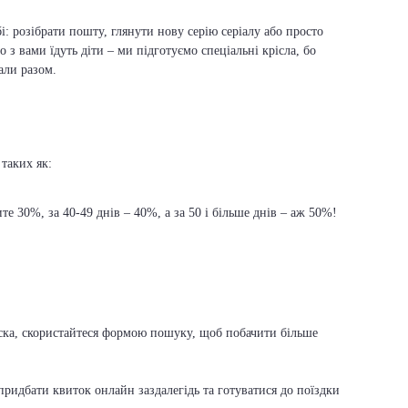
і: розібрати пошту, глянути нову серію серіалу або просто
о з вами їдуть діти – ми підготуємо спеціальні крісла, бо
али разом.
 таких як:
е 30%, за 40-49 днів – 40%, а за 50 і більше днів – аж 50%!
ласка, скористайтеся формою пошуку, щоб побачити більше
ридбати квиток онлайн заздалегідь та готуватися до поїздки