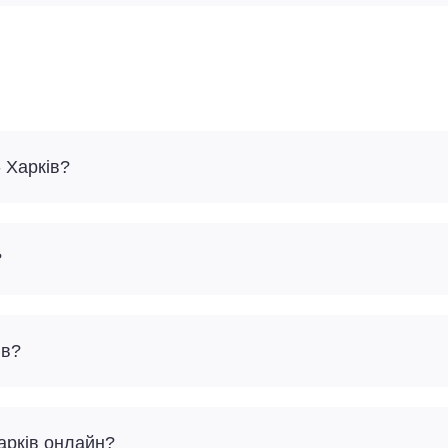
 Харків?
?
ів?
Харків онлайн?