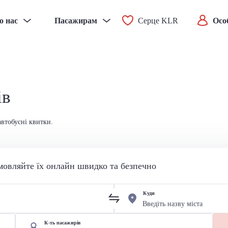
о нас
Пасажирам
Серце KLR
Осо
ів
автобусні квитки.
мовляйте їх онлайн швидко та безпечно
Куди
К-ть пасажирів