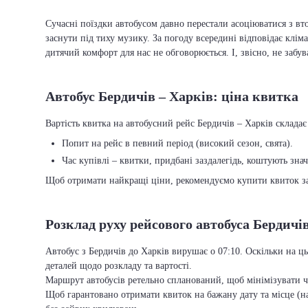
Сучасні поїздки автобусом давно перестали асоціюватися з вто
заснути під тиху музику. За погоду всередині відповідає кліма
дитячий комфорт для нас не обговорюється. І, звісно, не забу
Автобус Бердичів – Харків: ціна квитка
Вартість квитка на автобусний рейс Бердичів – Харків складає 
Попит на рейс в певний період (високий сезон, свята).
Час купівлі – квитки, придбані заздалегідь, коштують зна
Щоб отримати найкращі ціни, рекомендуємо купити квиток заз
Розклад руху рейсового автобуса Бердичі
Автобус з Бердичів до Харків вирушає о 07:10. Оскільки на ц
деталей щодо розкладу та вартості.
Маршрут автобусів ретельно спланований, щоб мінімізувати ча
Щоб гарантовано отримати квиток на бажану дату та місце (на