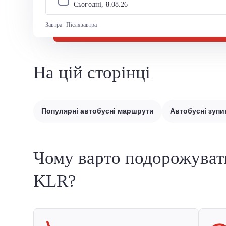
Сьогодні, 
8
.
08
.
26
Завтра
Післязавтра
На цій сторінці
Популярні автобусні маршрути
Автобусні зупи
Чому варто подорожуват
KLR?