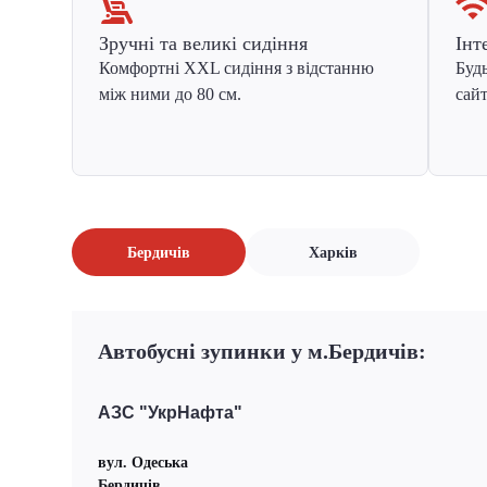
Зручні та великі сидіння
Інт
Комфортні XXL сидіння з відстанню
Будь
між ними до 80 см.
сайт
Бердичів
Харків
Автобусні зупинки у м.Бердичів:
АЗС "УкрНафта"
вул. Одеська
Бердичів