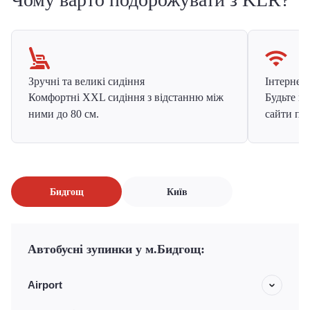
Зручні та великі сидіння
Інтернет в
Комфортні XXL сидіння з відстанню між
Будьте на
ними до 80 см.
сайти про
Бидгощ
Київ
Автобусні зупинки у м.Бидгощ:
Airport