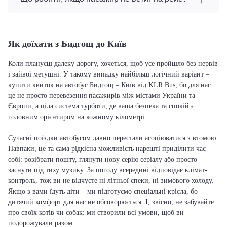
Як доїхати з Бидгощ до Київ
Коли плануєш далеку дорогу, хочеться, щоб усе пройшло без нервів
і зайвої метушні. У такому випадку найбільш логічний варіант –
купити квиток на автобус Бидгощ – Київ від KLR Bus, бо для нас
це не просто перевезення пасажирів між містами України та
Європи, а ціла система турботи, де ваша безпека та спокій є
головним орієнтиром на кожному кілометрі.
Сучасні поїздки автобусом давно перестали асоціюватися з втомою.
Навпаки, це та сама рідкісна можливість нарешті приділити час
собі: розібрати пошту, глянути нову серію серіалу або просто
заснути під тиху музику. За погоду всередині відповідає клімат-
контроль, тож ви не відчуєте ні літньої спеки, ні зимового холоду.
Якщо з вами їдуть діти – ми підготуємо спеціальні крісла, бо
дитячий комфорт для нас не обговорюється. І, звісно, не забувайте
про своїх котів чи собак: ми створили всі умови, щоб ви
подорожували разом.