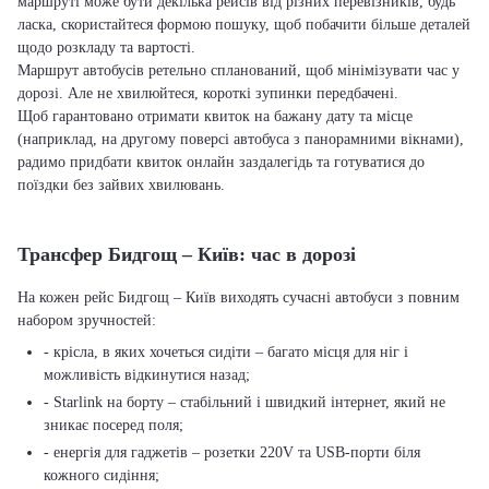
маршруті може бути декілька рейсів від різних перевізників, будь
ласка, скористайтеся формою пошуку, щоб побачити більше деталей
щодо розкладу та вартості.
Маршрут автобусів ретельно спланований, щоб мінімізувати час у
дорозі. Але не хвилюйтеся, короткі зупинки передбачені.
Щоб гарантовано отримати квиток на бажану дату та місце
(наприклад, на другому поверсі автобуса з панорамними вікнами),
радимо придбати квиток онлайн заздалегідь та готуватися до
поїздки без зайвих хвилювань.
Трансфер Бидгощ – Київ: час в дорозі
На кожен рейс Бидгощ – Київ виходять сучасні автобуси з повним
набором зручностей:
- крісла, в яких хочеться сидіти – багато місця для ніг і
можливість відкинутися назад;
- Starlink на борту – стабільний і швидкий інтернет, який не
зникає посеред поля;
- енергія для гаджетів – розетки 220V та USB-порти біля
кожного сидіння;