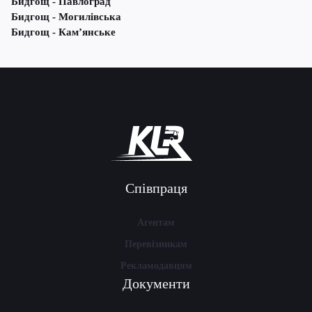
Бидгощ - Павлоград
Бидгощ - Могилівська
Бидгощ - Кам’янське
Співпраця
Агентам
Перевізникам
Рекламодавцям
Документи