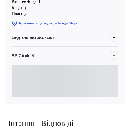
Paderewskiego 1
Бидгощ
Польща
Переглянути цю адресу у Google Maps
Бидгощ автовокзал
SP Circle K
Питання - Відповіді