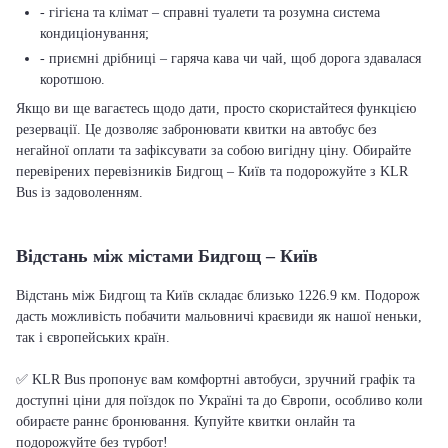
- гігієна та клімат – справні туалети та розумна система
кондиціонування;
- приємні дрібниці – гаряча кава чи чай, щоб дорога здавалася
коротшою.
Якщо ви ще вагаєтесь щодо дати, просто скористайтеся функцією
резервації. Це дозволяє забронювати квитки на автобус без
негайної оплати та зафіксувати за собою вигідну ціну. Обирайте
перевірених перевізників Бидгощ – Київ та подорожуйте з KLR
Bus із задоволенням.
Відстань між містами Бидгощ – Київ
Відстань між Бидгощ та Київ складає близько 1226.9 км. Подорож
дасть можливість побачити мальовничі краєвиди як нашої неньки,
так і європейських країн.
✅ KLR Bus пропонує вам комфортні автобуси, зручний графік та
доступні ціни для поїздок по Україні та до Європи, особливо коли
обираєте раннє бронювання. Купуйте квитки онлайн та
подорожуйте без турбот!