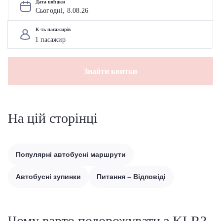
Дата поїздки
Сьогодні, 
8
.
08
.
26
К-ть пасажирів
Знайти квитки
На цій сторінці
Популярні автобусні маршрути
Автобусні зупинки
Питання – Відповіді
Чому варто подорожувати з KLR?