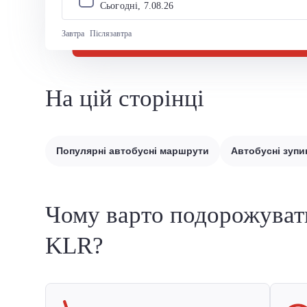
Сьогодні, 
7
.
08
.
26
Завтра
Післязавтра
На цій сторінці
Популярні автобусні маршрути
Автобусні зупи
Чому варто подорожуват
KLR?