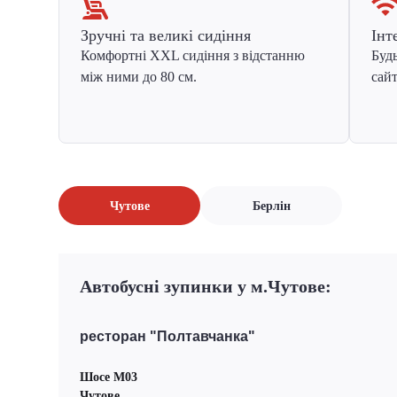
Зручні та великі сидіння
Інт
Комфортні XXL сидіння з відстанню
Будь
між ними до 80 см.
сайт
Чутове
Берлін
Автобусні зупинки у м.Чутове:
ресторан "Полтавчанка"
Шосе M03
Чутове