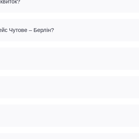
 квиток?
ейс Чутове – Берлін?