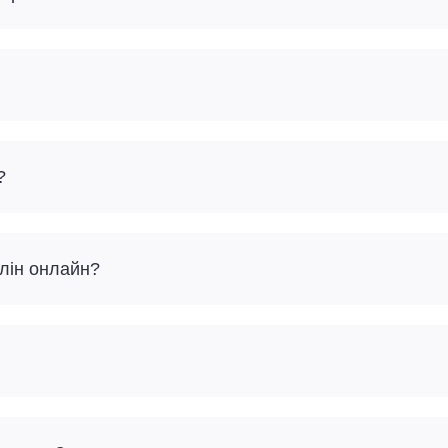
?
рлін онлайн?