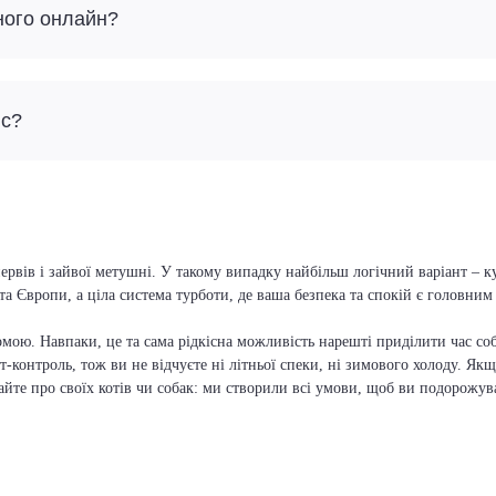
ного онлайн?
йс?
ервів і зайвої метушні. У такому випадку найбільш логічний варіант – к
та Європи, а ціла система турботи, де ваша безпека та спокій є головни
мою. Навпаки, це та сама рідкісна можливість нарешті приділити час соб
т-контроль, тож ви не відчуєте ні літньої спеки, ні зимового холоду. Якщ
вайте про своїх котів чи собак: ми створили всі умови, щоб ви подорожув