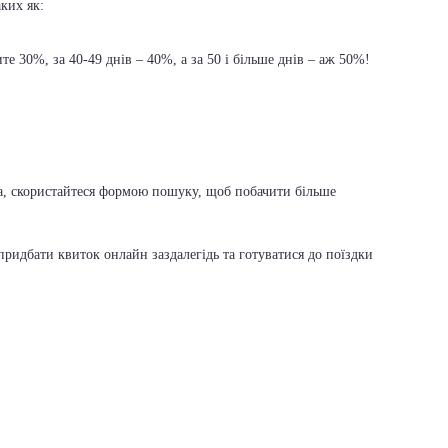
аких як:
е 30%, за 40-49 днів – 40%, а за 50 і більше днів – аж 50%!
ска, скористайтеся формою пошуку, щоб побачити більше
ридбати квиток онлайн заздалегідь та готуватися до поїздки