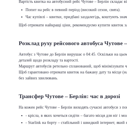
Вартість квитка на автобусний рейс Чутове – Берлін складає ві
Попит на рейс в певний період (високий сезон, свята).
Час купівлі – квитки, придбані заздалегідь, коштують зна
Щоб отримати найкращі ціни, рекомендуємо купити квиток заз
Розклад руху рейсового автобуса Чутове 
Автобус з Чутове до Берлін вирушає о 04:45. Оскільки на цьо
деталей щодо розкладу та вартості.
Маршрут автобусів ретельно спланований, щоб мінімізувати ча
Щоб гарантовано отримати квиток на бажану дату та місце (на
без зайвих хвилювань.
Трансфер Чутове – Берлін: час в дорозі
На кожен рейс Чутове – Берлін виходять сучасні автобуси з п
- крісла, в яких хочеться сидіти – багато місця для ніг і м
- Starlink на борту – стабільний і швидкий інтернет, який