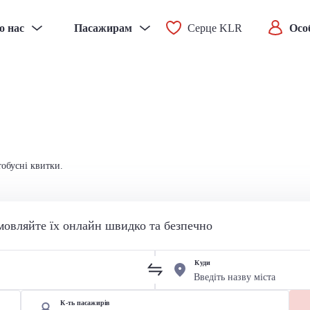
о нас
Пасажирам
Серце KLR
Осо
тобусні квитки.
мовляйте їх онлайн швидко та безпечно
Куди
К-ть пасажирів