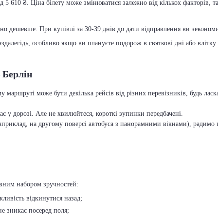
д 5 610 ₴. Ціна білету може змінюватися залежно від кількох факторів, т
чно дешевше. При купівлі за 30-39 днів до дати відправлення ви зекономит
далегідь, особливо якщо ви плануєте подорож в святкові дні або влітку.
– Берлін
му маршруті може бути декілька рейсів від різних перевізників, будь ла
с у дорозі. Але не хвилюйтеся, короткі зупинки передбачені.
приклад, на другому поверсі автобуса з панорамними вікнами), радимо п
овним набором зручностей:
ожливість відкинутися назад;
 не зникає посеред поля;