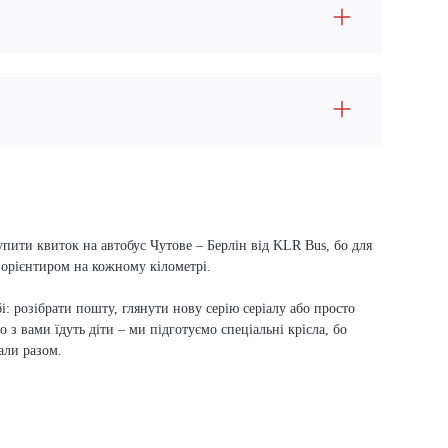
упити квиток на автобус Чутове – Берлін від KLR Bus, бо для
м орієнтиром на кожному кілометрі.
і: розібрати пошту, глянути нову серію серіалу або просто
о з вами їдуть діти – ми підготуємо спеціальні крісла, бо
али разом.