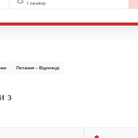
нки
Питання – Відповіді
и з