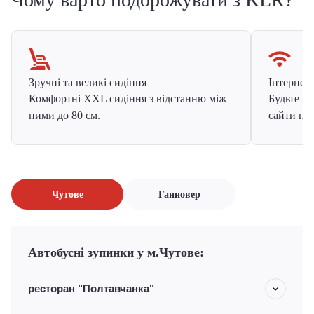
Зручні та великі сидіння
Інтернет в
Комфортні XXL сидіння з відстанню між
Будьте на
ними до 80 см.
сайти про
Чутове
Ганновер
Автобусні зупинки у м.Чутове:
ресторан "Полтавчанка"