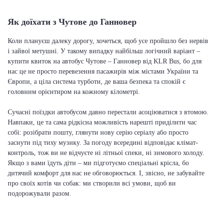
Як доїхати з Чутове до Ганновер
Коли плануєш далеку дорогу, хочеться, щоб усе пройшло без нервів
і зайвої метушні. У такому випадку найбільш логічний варіант –
купити квиток на автобус Чутове – Ганновер від KLR Bus, бо для
нас це не просто перевезення пасажирів між містами України та
Європи, а ціла система турботи, де ваша безпека та спокій є
головним орієнтиром на кожному кілометрі.
Сучасні поїздки автобусом давно перестали асоціюватися з втомою.
Навпаки, це та сама рідкісна можливість нарешті приділити час
собі: розібрати пошту, глянути нову серію серіалу або просто
заснути під тиху музику. За погоду всередині відповідає клімат-
контроль, тож ви не відчуєте ні літньої спеки, ні зимового холоду.
Якщо з вами їдуть діти – ми підготуємо спеціальні крісла, бо
дитячий комфорт для нас не обговорюється. І, звісно, не забувайте
про своїх котів чи собак: ми створили всі умови, щоб ви
подорожували разом.