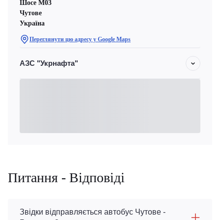
Шосе M03
Чутове
Україна
Переглянути цю адресу у Google Maps
АЗС "Укрнафта"
Питання - Відповіді
Звідки відправляється автобус Чутове -