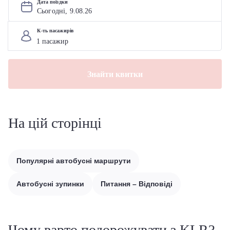
Дата поїздки
Сьогодні, 
9
.
08
.
26
К-ть пасажирів
Знайти квитки
На цій сторінці
Популярні автобусні маршрути
Автобусні зупинки
Питання – Відповіді
Чому варто подорожувати з KLR?