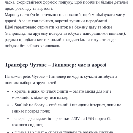
ласка, скористайтеся формою пошуку, щоб побачити більше деталей
щодо розкладу та вартості.
Маршрут автобусів ретельно спланований, щоб мінімізувати час у
дорозі. Але не хвилюйтеся, короткі зупинки передбачені.
Щоб гарантовано отримати квиток на бажану дату та місце
(наприклад, на другому поверсі автобуса з панорамними вікнами),
радимо придбати квиток онлайн заздалегідь та готуватися до
поїздки без зайвих хвилювань.
Трансфер Чутове – Ганновер: час в дорозі
На кожен рейс Чутове – Ганновер виходять сучасні автобуси з
повним набором зручностей:
- крісла, в яких хочеться сидіти – багато місця для ніг і
можливість відкинутися назад;
- Starlink на борту – стабільний і швидкий інтернет, який не
зникає посеред поля;
- енергія для гаджетів – розетки 220V та USB-порти біля
кожного сидіння;
- гігієна та клімат – справні туалети та розумна система