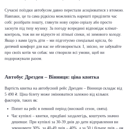
Сучасні поїздки автобусом давно перестали асоціюватися з втомою.
Навпаки, це та сама рідкісна можливість нарешті приділити час
собі: розібрати пошту, глянути нову серію серіалу або просто
заснути під тиху музику. За погоду всередині відповідає клімат-
контроль, тож ви не відчуєте ні літньої спеки, ні зимового холоду.
Якщо з вами їдуть діти – ми підготуємо спеціальні крісла, бо
дитячий комфорт для нас не обговорюється. І, звісно, не забувайте
про своїх котів чи собак: ми створили всі умови, щоб ви
подорожували разом.
Автобус Дрезден – Вінниця: ціна квитка
Вартість квитка на автобусний рейс Дрезден – Вінниця складає від
5 490 ₴. Ціна білету може змінюватися залежно від кількох
факторів, таких як:
Попит на рейс в певний період (високий сезон, свята).
Час купівлі – квитки, придбані заздалегідь, коштують значно
дешевше. При купівлі за 30-39 днів до дати відправлення ви
зекономите 30%, за 40-49 днів – 40%, а за 50 і більше днів – аж