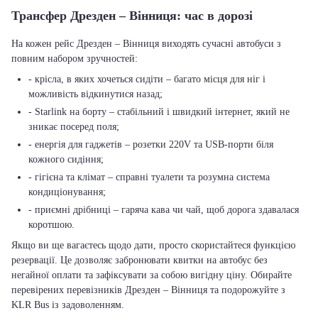
Трансфер Дрезден – Вінниця: час в дорозі
На кожен рейс Дрезден – Вінниця виходять сучасні автобуси з
повним набором зручностей:
- крісла, в яких хочеться сидіти – багато місця для ніг і
можливість відкинутися назад;
- Starlink на борту – стабільний і швидкий інтернет, який не
зникає посеред поля;
- енергія для гаджетів – розетки 220V та USB-порти біля
кожного сидіння;
- гігієна та клімат – справні туалети та розумна система
кондиціонування;
- приємні дрібниці – гаряча кава чи чай, щоб дорога здавалася
коротшою.
Якщо ви ще вагаєтесь щодо дати, просто скористайтеся функцією
резервації. Це дозволяє забронювати квитки на автобус без
негайної оплати та зафіксувати за собою вигідну ціну. Обирайте
перевірених перевізників Дрезден – Вінниця та подорожуйте з
KLR Bus із задоволенням.