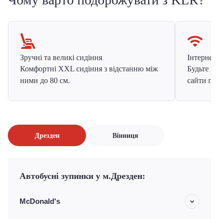
Зручні та великі сидіння
Інтернет в
Комфортні XXL сидіння з відстанню між
Будьте на
ними до 80 см.
сайти про
Дрезден
Вінниця
Автобусні зупинки у м.Дрезден:
McDonald's