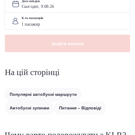
Дата поїздки
Сьогодні, 
9
.
08
.
26
К-ть пасажирів
Знайти квитки
На цій сторінці
Популярні автобусні маршрути
Автобусні зупинки
Питання – Відповіді
Чому варто подорожувати з KLR?