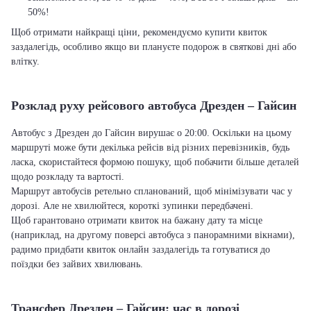
50%!
Щоб отримати найкращі ціни, рекомендуємо купити квиток
заздалегідь, особливо якщо ви плануєте подорож в святкові дні або
влітку.
Розклад руху рейсового автобуса Дрезден – Гайсин
Автобус з Дрезден до Гайсин вирушає о 20:00. Оскільки на цьому
маршруті може бути декілька рейсів від різних перевізників, будь
ласка, скористайтеся формою пошуку, щоб побачити більше деталей
щодо розкладу та вартості.
Маршрут автобусів ретельно спланований, щоб мінімізувати час у
дорозі. Але не хвилюйтеся, короткі зупинки передбачені.
Щоб гарантовано отримати квиток на бажану дату та місце
(наприклад, на другому поверсі автобуса з панорамними вікнами),
радимо придбати квиток онлайн заздалегідь та готуватися до
поїздки без зайвих хвилювань.
Трансфер Дрезден – Гайсин: час в дорозі