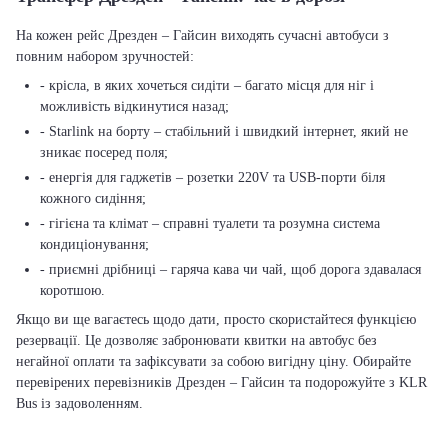
На кожен рейс Дрезден – Гайсин виходять сучасні автобуси з
повним набором зручностей:
- крісла, в яких хочеться сидіти – багато місця для ніг і
можливість відкинутися назад;
- Starlink на борту – стабільний і швидкий інтернет, який не
зникає посеред поля;
- енергія для гаджетів – розетки 220V та USB-порти біля
кожного сидіння;
- гігієна та клімат – справні туалети та розумна система
кондиціонування;
- приємні дрібниці – гаряча кава чи чай, щоб дорога здавалася
коротшою.
Якщо ви ще вагаєтесь щодо дати, просто скористайтеся функцією
резервації. Це дозволяє забронювати квитки на автобус без
негайної оплати та зафіксувати за собою вигідну ціну. Обирайте
перевірених перевізників Дрезден – Гайсин та подорожуйте з KLR
Bus із задоволенням.