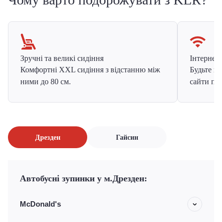
Зручні та великі сидіння
Інтернет в
Комфортні XXL сидіння з відстанню між
Будьте на
ними до 80 см.
сайти про
Дрезден
Гайсин
Автобусні зупинки у м.Дрезден:
McDonald's