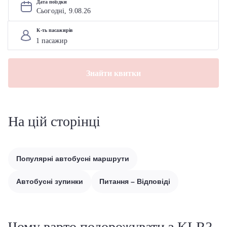
Дата поїздки
Сьогодні, 
9
.
08
.
26
К-ть пасажирів
Знайти квитки
На цій сторінці
Популярні автобусні маршрути
Автобусні зупинки
Питання – Відповіді
Чому варто подорожувати з KLR?