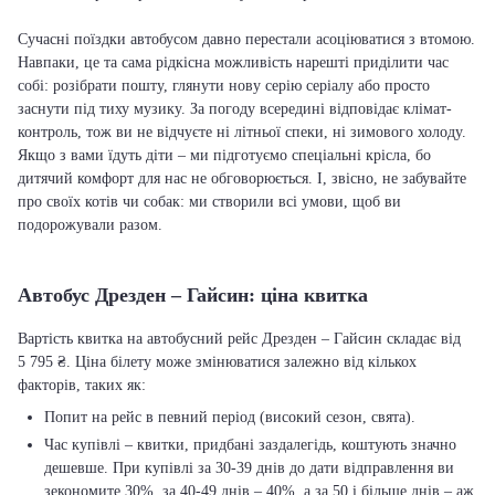
Сучасні поїздки автобусом давно перестали асоціюватися з втомою.
Навпаки, це та сама рідкісна можливість нарешті приділити час
собі: розібрати пошту, глянути нову серію серіалу або просто
заснути під тиху музику. За погоду всередині відповідає клімат-
контроль, тож ви не відчуєте ні літньої спеки, ні зимового холоду.
Якщо з вами їдуть діти – ми підготуємо спеціальні крісла, бо
дитячий комфорт для нас не обговорюється. І, звісно, не забувайте
про своїх котів чи собак: ми створили всі умови, щоб ви
подорожували разом.
Автобус Дрезден – Гайсин: ціна квитка
Вартість квитка на автобусний рейс Дрезден – Гайсин складає від
5 795 ₴. Ціна білету може змінюватися залежно від кількох
факторів, таких як:
Попит на рейс в певний період (високий сезон, свята).
Час купівлі – квитки, придбані заздалегідь, коштують значно
дешевше. При купівлі за 30-39 днів до дати відправлення ви
зекономите 30%, за 40-49 днів – 40%, а за 50 і більше днів – аж