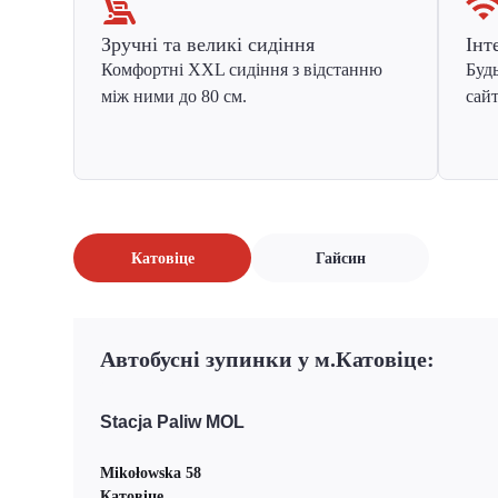
Зручні та великі сидіння
Інт
Комфортні XXL сидіння з відстанню
Будь
між ними до 80 см.
сайт
Катовіце
Гайсин
Автобусні зупинки у м.Катовіце:
Stacja Paliw MOL
Mikołowska 58
Катовіце