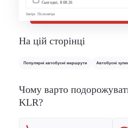
Сьогодні, 
8
.
08
.
26
Завтра
Післязавтра
На цій сторінці
Популярні автобусні маршрути
Автобусні зупи
Чому варто подорожуват
KLR?