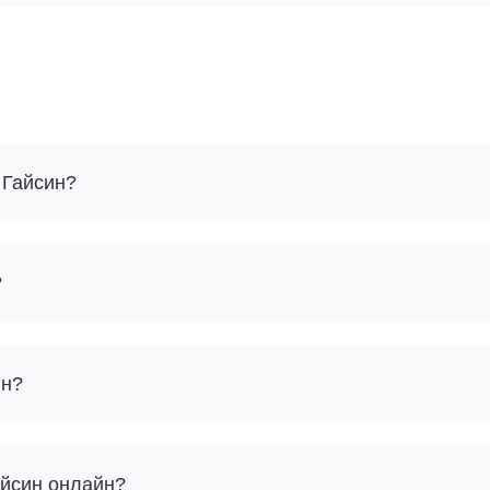
 Гайсин?
?
ин?
Гайсин онлайн?