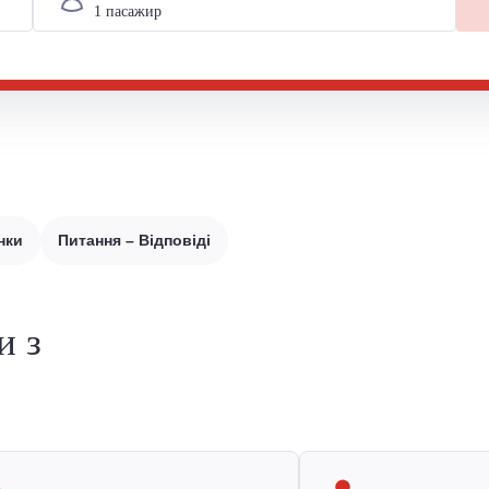
нки
Питання – Відповіді
и з