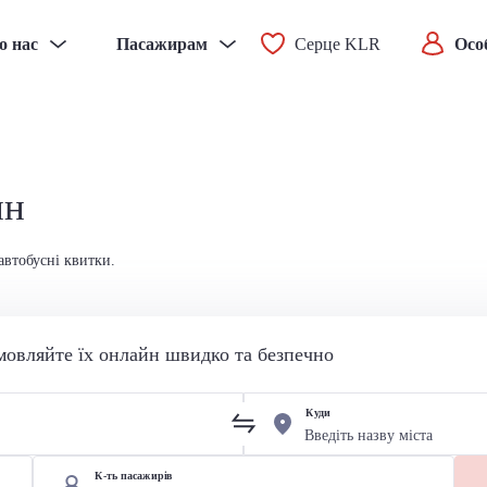
о нас
Пасажирам
Серце KLR
Осо
ин
автобусні квитки.
мовляйте їх онлайн швидко та безпечно
Куди
К-ть пасажирів