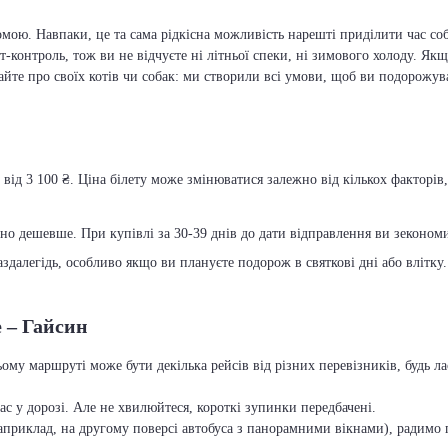
мою. Навпаки, це та сама рідкісна можливість нарешті приділити час соб
т-контроль, тож ви не відчуєте ні літньої спеки, ні зимового холоду. Якщ
вайте про своїх котів чи собак: ми створили всі умови, щоб ви подорожув
від 3 100 ₴. Ціна білету може змінюватися залежно від кількох факторів,
чно дешевше. При купівлі за 30-39 днів до дати відправлення ви зекономит
далегідь, особливо якщо ви плануєте подорож в святкові дні або влітку.
е – Гайсин
ьому маршруті може бути декілька рейсів від різних перевізників, будь 
с у дорозі. Але не хвилюйтеся, короткі зупинки передбачені.
приклад, на другому поверсі автобуса з панорамними вікнами), радимо п