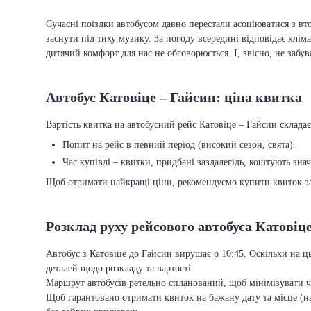
Сучасні поїздки автобусом давно перестали асоціюватися з вто
заснути під тиху музику. За погоду всередині відповідає кліма
дитячий комфорт для нас не обговорюється. І, звісно, не забу
Автобус Катовіце – Гайсин: ціна квитка
Вартість квитка на автобусний рейс Катовіце – Гайсин складає 
Попит на рейс в певний період (високий сезон, свята).
Час купівлі – квитки, придбані заздалегідь, коштують зна
Щоб отримати найкращі ціни, рекомендуємо купити квиток заз
Розклад руху рейсового автобуса Катовіц
Автобус з Катовіце до Гайсин вирушає о 10:45. Оскільки на ц
деталей щодо розкладу та вартості.
Маршрут автобусів ретельно спланований, щоб мінімізувати ча
Щоб гарантовано отримати квиток на бажану дату та місце (на