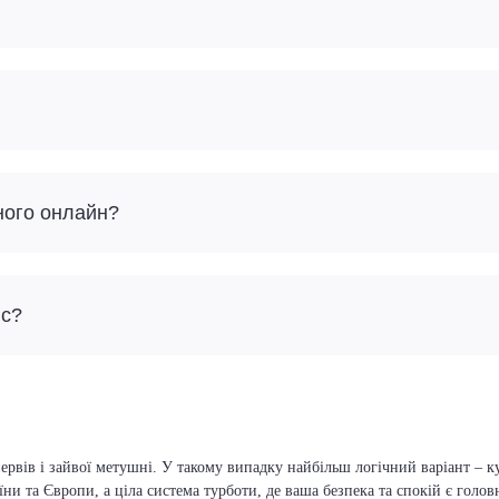
ного онлайн?
йс?
ервів і зайвої метушні. У такому випадку найбільш логічний варіант – к
їни та Європи, а ціла система турботи, де ваша безпека та спокій є голо