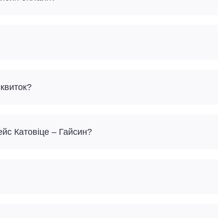
 квиток?
ейс Катовіце – Гайсин?