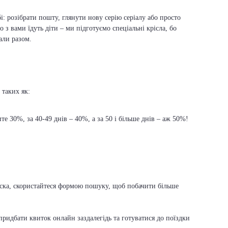
і: розібрати пошту, глянути нову серію серіалу або просто
о з вами їдуть діти – ми підготуємо спеціальні крісла, бо
али разом.
 таких як:
е 30%, за 40-49 днів – 40%, а за 50 і більше днів – аж 50%!
ласка, скористайтеся формою пошуку, щоб побачити більше
ридбати квиток онлайн заздалегідь та готуватися до поїздки