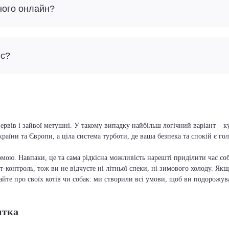
ного онлайн?
йс?
ервів і зайвої метушні. У такому випадку найбільш логічний варіант – к
країни та Європи, а ціла система турботи, де ваша безпека та спокій є г
мою. Навпаки, це та сама рідкісна можливість нарешті приділити час соб
т-контроль, тож ви не відчуєте ні літньої спеки, ні зимового холоду. Якщ
вайте про своїх котів чи собак: ми створили всі умови, щоб ви подорожув
итка