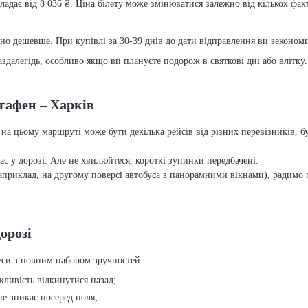
ладає від 8 036 ₴. Ціна білету може змінюватися залежно від кількох факт
чно дешевше. При купівлі за 30-39 днів до дати відправлення ви зекономит
далегідь, особливо якщо ви плануєте подорож в святкові дні або влітку.
сгафен – Харків
 на цьому маршруті може бути декілька рейсів від різних перевізників, 
с у дорозі. Але не хвилюйтеся, короткі зупинки передбачені.
приклад, на другому поверсі автобуса з панорамними вікнами), радимо п
орозі
буси з повним набором зручностей:
ожливість відкинутися назад;
 не зникає посеред поля;