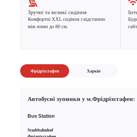
Зручні та великі сидіння
Інт
Комфортні XXL сидіння з відстанню
Будь
між ними до 80 см.
сайт
Фрідріхсгафен
Харків
Автобусні зупинки у м.Фрідріхсгафен:
Bus Station
Stadtbahnhof
Фрідріхсгафен