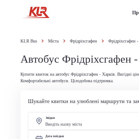
Пр
KLR Bus
Міста
Фрідріхсгафен
Фрідріхсгафен -
Автобус Фрідріхсгафен -
Купити квиток на автобус Фрідріхсгафен - Харків. Вигідні цін
Комфортабельні автобуси. Цілодобова підтримка.
Шукайте квитки на улюблені маршрути та за
Звідки
Дата поїздки