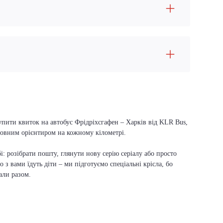
упити квиток на автобус Фрідріхсгафен – Харків від KLR Bus,
оловним орієнтиром на кожному кілометрі.
і: розібрати пошту, глянути нову серію серіалу або просто
о з вами їдуть діти – ми підготуємо спеціальні крісла, бо
али разом.