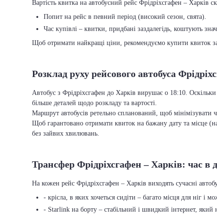
Вартість квитка на автобусний рейс Фрідріхсгафен – Харків ск
Попит на рейс в певний період (високий сезон, свята).
Час купівлі – квитки, придбані заздалегідь, коштують зна
Щоб отримати найкращі ціни, рекомендуємо купити квиток заз
Розклад руху рейсового автобуса Фрідріх
Автобус з Фрідріхсгафен до Харків вирушає о 18:10. Оскільки
більше деталей щодо розкладу та вартості.
Маршрут автобусів ретельно спланований, щоб мінімізувати ча
Щоб гарантовано отримати квиток на бажану дату та місце (на
без зайвих хвилювань.
Трансфер Фрідріхсгафен – Харків: час в д
На кожен рейс Фрідріхсгафен – Харків виходять сучасні авто
- крісла, в яких хочеться сидіти – багато місця для ніг і м
- Starlink на борту – стабільний і швидкий інтернет, який