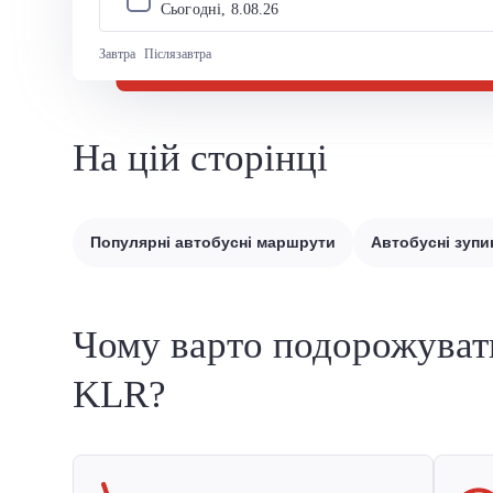
Сьогодні, 
8
.
08
.
26
Завтра
Післязавтра
На цій сторінці
Популярні автобусні маршрути
Автобусні зупи
Чому варто подорожуват
KLR?