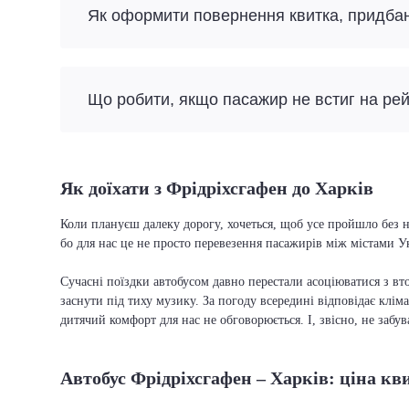
Як оформити повернення квитка, придба
Що робити, якщо пасажир не встиг на ре
Як доїхати з Фрідріхсгафен до Харків
Коли плануєш далеку дорогу, хочеться, щоб усе пройшло без н
бо для нас це не просто перевезення пасажирів між містами У
Сучасні поїздки автобусом давно перестали асоціюватися з вто
заснути під тиху музику. За погоду всередині відповідає кліма
дитячий комфорт для нас не обговорюється. І, звісно, не забу
Автобус Фрідріхсгафен – Харків: ціна кв