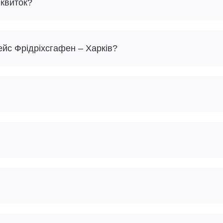
 квиток?
ейс Фрідріхсгафен – Харків?