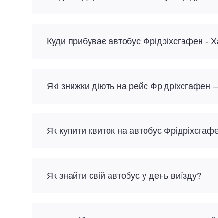
Куди прибуває автобус Фрідріхсгафен - Х
Які знижки діють на рейс Фрідріхсгафен –
Як купити квиток на автобус Фрідріхсгаф
Як знайти свій автобус у день виїзду?