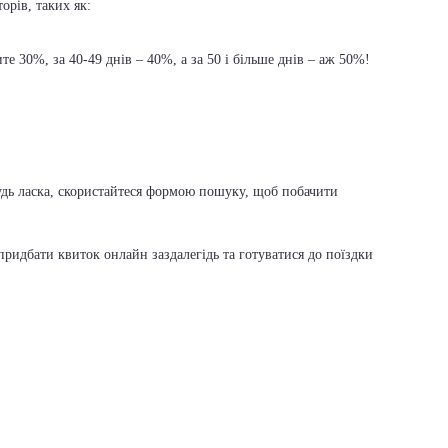
орів, таких як:
е 30%, за 40-49 днів – 40%, а за 50 і більше днів – аж 50%!
будь ласка, скористайтеся формою пошуку, щоб побачити
ридбати квиток онлайн заздалегідь та готуватися до поїздки