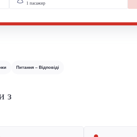
нки
Питання – Відповіді
и з