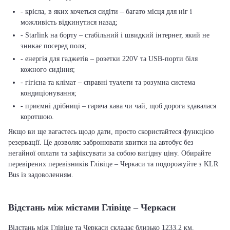
- крісла, в яких хочеться сидіти – багато місця для ніг і
можливість відкинутися назад;
- Starlink на борту – стабільний і швидкий інтернет, який не
зникає посеред поля;
- енергія для гаджетів – розетки 220V та USB-порти біля
кожного сидіння;
- гігієна та клімат – справні туалети та розумна система
кондиціонування;
- приємні дрібниці – гаряча кава чи чай, щоб дорога здавалася
коротшою.
Якщо ви ще вагаєтесь щодо дати, просто скористайтеся функцією
резервації. Це дозволяє забронювати квитки на автобус без
негайної оплати та зафіксувати за собою вигідну ціну. Обирайте
перевірених перевізників Глівіце – Черкаси та подорожуйте з KLR
Bus із задоволенням.
Відстань між містами Глівіце – Черкаси
Відстань між Глівіце та Черкаси складає близько 1233.2 км.