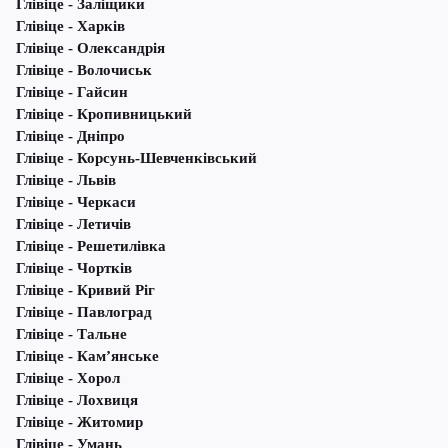
Глівіце - Заліщики
Глівіце - Харків
Глівіце - Олександрія
Глівіце - Волочиськ
Глівіце - Гайсин
Глівіце - Кропивницький
Глівіце - Дніпро
Глівіце - Корсунь-Шевченківський
Глівіце - Львів
Глівіце - Черкаси
Глівіце - Летичів
Глівіце - Решетилівка
Глівіце - Чортків
Глівіце - Кривий Ріг
Глівіце - Павлоград
Глівіце - Тальне
Глівіце - Кам’янське
Глівіце - Хорол
Глівіце - Лохвиця
Глівіце - Житомир
Глівіце - Умань