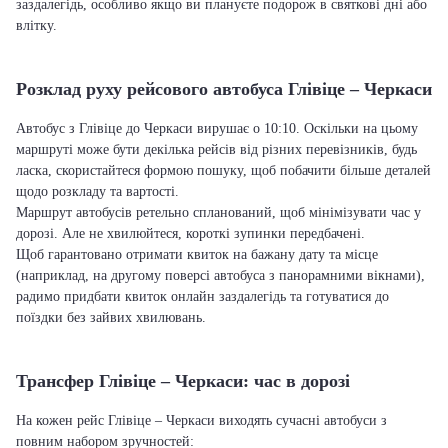
заздалегідь, особливо якщо ви плануєте подорож в святкові дні або
влітку.
Розклад руху рейсового автобуса Глівіце – Черкаси
Автобус з Глівіце до Черкаси вирушає о 10:10. Оскільки на цьому
маршруті може бути декілька рейсів від різних перевізників, будь
ласка, скористайтеся формою пошуку, щоб побачити більше деталей
щодо розкладу та вартості.
Маршрут автобусів ретельно спланований, щоб мінімізувати час у
дорозі. Але не хвилюйтеся, короткі зупинки передбачені.
Щоб гарантовано отримати квиток на бажану дату та місце
(наприклад, на другому поверсі автобуса з панорамними вікнами),
радимо придбати квиток онлайн заздалегідь та готуватися до
поїздки без зайвих хвилювань.
Трансфер Глівіце – Черкаси: час в дорозі
На кожен рейс Глівіце – Черкаси виходять сучасні автобуси з
повним набором зручностей: