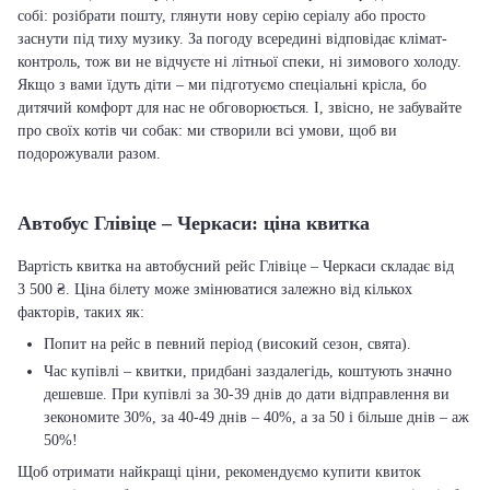
собі: розібрати пошту, глянути нову серію серіалу або просто
заснути під тиху музику. За погоду всередині відповідає клімат-
контроль, тож ви не відчуєте ні літньої спеки, ні зимового холоду.
Якщо з вами їдуть діти – ми підготуємо спеціальні крісла, бо
дитячий комфорт для нас не обговорюється. І, звісно, не забувайте
про своїх котів чи собак: ми створили всі умови, щоб ви
подорожували разом.
Автобус Глівіце – Черкаси: ціна квитка
Вартість квитка на автобусний рейс Глівіце – Черкаси складає від
3 500 ₴. Ціна білету може змінюватися залежно від кількох
факторів, таких як:
Попит на рейс в певний період (високий сезон, свята).
Час купівлі – квитки, придбані заздалегідь, коштують значно
дешевше. При купівлі за 30-39 днів до дати відправлення ви
зекономите 30%, за 40-49 днів – 40%, а за 50 і більше днів – аж
50%!
Щоб отримати найкращі ціни, рекомендуємо купити квиток