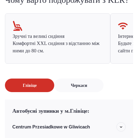
Зручні та великі сидіння
Інтернет в
Комфортні XXL сидіння з відстанню між
Будьте на
ними до 80 см.
сайти про
Глівіце
Черкаси
Автобусні зупинки у м.Глівіце:
Centrum Przesiadkowe w Gliwicach