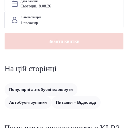
Дата поїздки
Сьогодні, 
8
.
08
.
26
К-ть пасажирів
Знайти квитки
На цій сторінці
Популярні автобусні маршрути
Автобусні зупинки
Питання – Відповіді
Чому варто подорожувати з KLR?