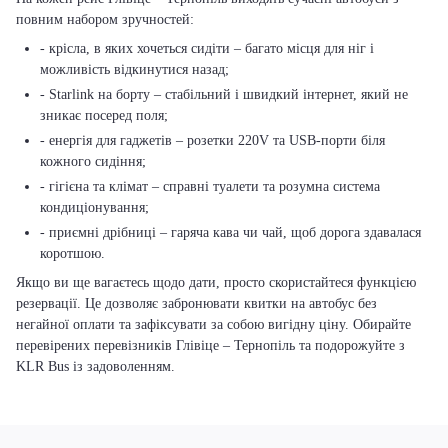
повним набором зручностей:
- крісла, в яких хочеться сидіти – багато місця для ніг і
можливість відкинутися назад;
- Starlink на борту – стабільний і швидкий інтернет, який не
зникає посеред поля;
- енергія для гаджетів – розетки 220V та USB-порти біля
кожного сидіння;
- гігієна та клімат – справні туалети та розумна система
кондиціонування;
- приємні дрібниці – гаряча кава чи чай, щоб дорога здавалася
коротшою.
Якщо ви ще вагаєтесь щодо дати, просто скористайтеся функцією
резервації. Це дозволяє забронювати квитки на автобус без
негайної оплати та зафіксувати за собою вигідну ціну. Обирайте
перевірених перевізників Глівіце – Тернопіль та подорожуйте з
KLR Bus із задоволенням.