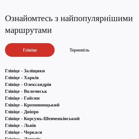
Ознайомтесь з найпопулярнішими
маршрутами
Глівіце
Тернопіль
Глівіце - Заліщики
Глівіце - Харків
Глівіце - Олександрія
Глівіце - Волочиськ
Глівіце - Гайсин
Глівіце - Кропивницький
Глівіце - Дніпро
Глівіце - Корсунь-Шевченківський
Глівіце - Львів
Глівіце - Черкаси