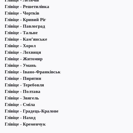
Глівіце - Летичів
Глівіце - Решетилівка
Глівіце - Чортків
Глівіце - Кривий Ріг
Глівіце - Павлоград
Глівіце - Тальне
Глівіце - Кам’янське
Глівіце - Хорол
Глівіце - Лохвиця
Глівіце - Житомир
Глівіце - Умань
Глівіце - Івано-Франківськ
Глівіце - Пирятин
Глівіце - Теребовля
Глівіце - Полтава
Глівіце - Звягель
Глівіце - Сміла
Глівіце - Градець-Кралове
Глівіце - Наход
Глівіце - Кременчук