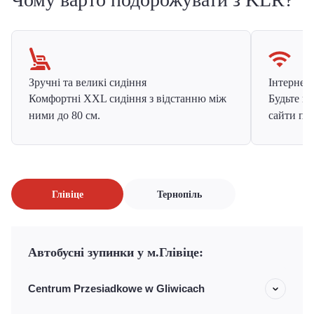
Зручні та великі сидіння
Інтернет в
Комфортні XXL сидіння з відстанню між
Будьте на
ними до 80 см.
сайти про
Глівіце
Тернопіль
Автобусні зупинки у м.Глівіце:
Centrum Przesiadkowe w Gliwicach