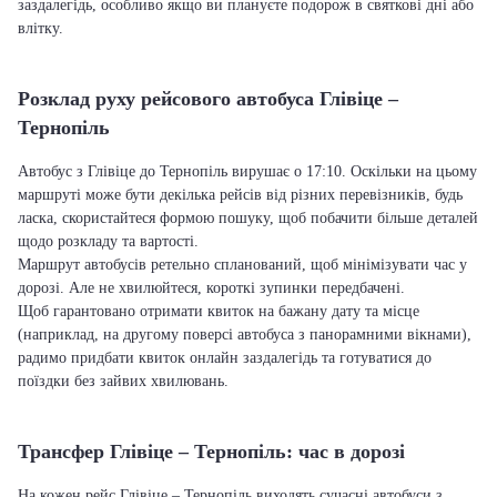
заздалегідь, особливо якщо ви плануєте подорож в святкові дні або
влітку.
Розклад руху рейсового автобуса Глівіце –
Тернопіль
Автобус з Глівіце до Тернопіль вирушає о 17:10. Оскільки на цьому
маршруті може бути декілька рейсів від різних перевізників, будь
ласка, скористайтеся формою пошуку, щоб побачити більше деталей
щодо розкладу та вартості.
Маршрут автобусів ретельно спланований, щоб мінімізувати час у
дорозі. Але не хвилюйтеся, короткі зупинки передбачені.
Щоб гарантовано отримати квиток на бажану дату та місце
(наприклад, на другому поверсі автобуса з панорамними вікнами),
радимо придбати квиток онлайн заздалегідь та готуватися до
поїздки без зайвих хвилювань.
Трансфер Глівіце – Тернопіль: час в дорозі
На кожен рейс Глівіце – Тернопіль виходять сучасні автобуси з