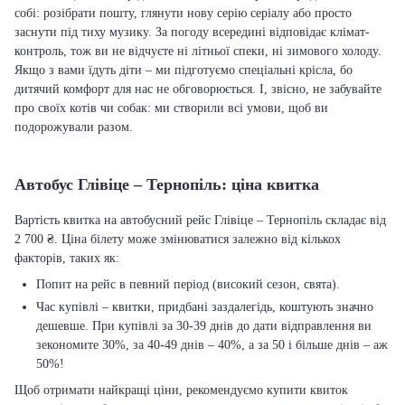
собі: розібрати пошту, глянути нову серію серіалу або просто
заснути під тиху музику. За погоду всередині відповідає клімат-
контроль, тож ви не відчуєте ні літньої спеки, ні зимового холоду.
Якщо з вами їдуть діти – ми підготуємо спеціальні крісла, бо
дитячий комфорт для нас не обговорюється. І, звісно, не забувайте
про своїх котів чи собак: ми створили всі умови, щоб ви
подорожували разом.
Автобус Глівіце – Тернопіль: ціна квитка
Вартість квитка на автобусний рейс Глівіце – Тернопіль складає від
2 700 ₴. Ціна білету може змінюватися залежно від кількох
факторів, таких як:
Попит на рейс в певний період (високий сезон, свята).
Час купівлі – квитки, придбані заздалегідь, коштують значно
дешевше. При купівлі за 30-39 днів до дати відправлення ви
зекономите 30%, за 40-49 днів – 40%, а за 50 і більше днів – аж
50%!
Щоб отримати найкращі ціни, рекомендуємо купити квиток