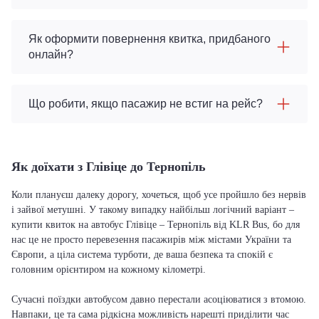
Як оформити повернення квитка, придбаного
онлайн?
Що робити, якщо пасажир не встиг на рейс?
Як доїхати з Глівіце до Тернопіль
Коли плануєш далеку дорогу, хочеться, щоб усе пройшло без нервів
і зайвої метушні. У такому випадку найбільш логічний варіант –
купити квиток на автобус Глівіце – Тернопіль від KLR Bus, бо для
нас це не просто перевезення пасажирів між містами України та
Європи, а ціла система турботи, де ваша безпека та спокій є
головним орієнтиром на кожному кілометрі.
Сучасні поїздки автобусом давно перестали асоціюватися з втомою.
Навпаки, це та сама рідкісна можливість нарешті приділити час