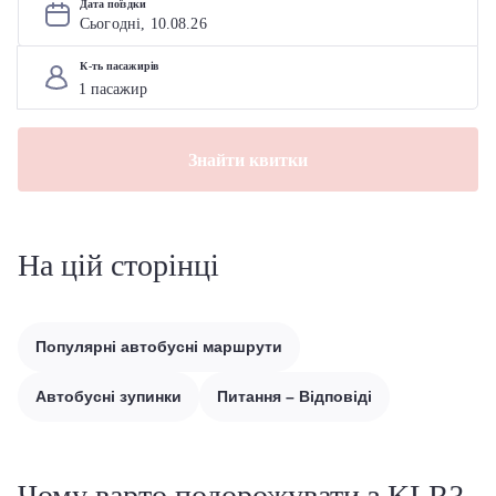
Дата поїздки
Сьогодні, 
10
.
08
.
26
К-ть пасажирів
Знайти квитки
На цій сторінці
Популярні автобусні маршрути
Автобусні зупинки
Питання – Відповіді
Чому варто подорожувати з KLR?