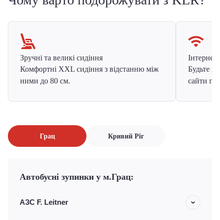
Зручні та великі сидіння
Інтернет в
Комфортні XXL сидіння з відстанню між
Будьте на
ними до 80 см.
сайти про
Грац
Кривий Ріг
Автобусні зупинки у м.Грац:
АЗС F. Leitner