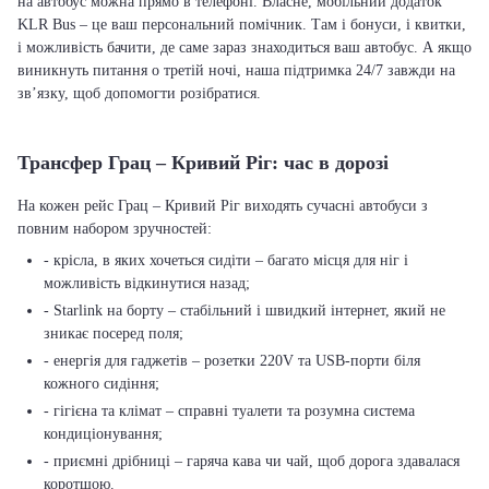
на автобус можна прямо в телефоні. Власне, мобільний додаток
KLR Bus – це ваш персональний помічник. Там і бонуси, і квитки,
і можливість бачити, де саме зараз знаходиться ваш автобус. А якщо
виникнуть питання о третій ночі, наша підтримка 24/7 завжди на
зв’язку, щоб допомогти розібратися.
Трансфер Грац – Кривий Ріг: час в дорозі
На кожен рейс Грац – Кривий Ріг виходять сучасні автобуси з
повним набором зручностей:
- крісла, в яких хочеться сидіти – багато місця для ніг і
можливість відкинутися назад;
- Starlink на борту – стабільний і швидкий інтернет, який не
зникає посеред поля;
- енергія для гаджетів – розетки 220V та USB-порти біля
кожного сидіння;
- гігієна та клімат – справні туалети та розумна система
кондиціонування;
- приємні дрібниці – гаряча кава чи чай, щоб дорога здавалася
коротшою.