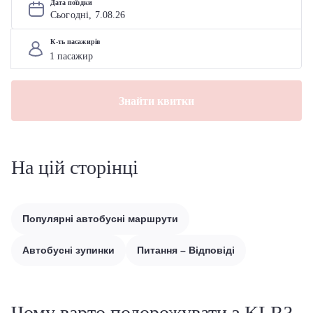
Дата поїздки
Сьогодні, 
7
.
08
.
26
К-ть пасажирів
Знайти квитки
На цій сторінці
Популярні автобусні маршрути
Автобусні зупинки
Питання – Відповіді
Чому варто подорожувати з KLR?