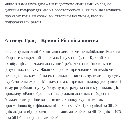
Якщо з вами їдуть діти – ми підготуємо спеціальні крісла, бо
дитячий комфорт для нас не обговорюється. І, звісно, не забувайте
про своїх котів чи собак: ми створили всі умови, щоб ви
подорожували разом.
Автобус Грац – Кривий Ріг: ціна квитка
Звісно, фінансовий бік питання хвилює чи не найбільше. Коли ви
обираєте конкретний напрямок і шукаєте Грац – Кривий Ріг
автобус, ціна на кожен доступний рейс миттєво з’являється в
результатах пошуку. Жодних зірочок, прихованих платежів чи
несподіваних комісій на етапі оплати – ви сплачуєте лише ту суму,
яку бачите на екрані. Ми намагаємося тримати планку доступності,
тому розробили гнучку бонусну програму та систему знижок. До
прикладу, «Раннє бронювання» реально допомагає зберегти
бюджет: чим раніше ви натиснете кнопку «купити», тим
приємнішою буде фінальна ціна квитка. 👉 При купівлі за 30-39
днів до дати відправлення ви зекономите 30%, за 40-49 днів – 40%,
а за 50 і більше днів – аж 50%!