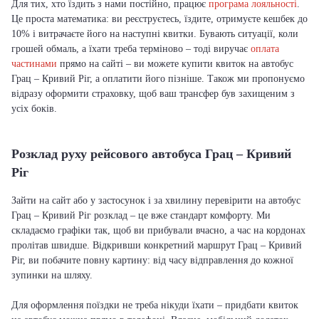
Для тих, хто їздить з нами постійно, працює
програма лояльності
.
Це проста математика: ви реєструєтесь, їздите, отримуєте кешбек до
10% і витрачаєте його на наступні квитки. Бувають ситуації, коли
грошей обмаль, а їхати треба терміново – тоді виручає
оплата
частинами
прямо на сайті – ви можете купити квиток на автобус
Грац – Кривий Ріг, а оплатити його пізніше. Також ми пропонуємо
відразу оформити страховку, щоб ваш трансфер був захищеним з
усіх боків.
Розклад руху рейсового автобуса Грац – Кривий
Ріг
Зайти на сайт або у застосунок і за хвилину перевірити на автобус
Грац – Кривий Ріг розклад – це вже стандарт комфорту. Ми
складаємо графіки так, щоб ви прибували вчасно, а час на кордонах
пролітав швидше. Відкривши конкретний маршрут Грац – Кривий
Ріг, ви побачите повну картину: від часу відправлення до кожної
зупинки на шляху.
Для оформлення поїздки не треба нікуди їхати – придбати квиток