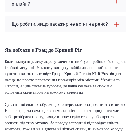
онлайн?
Що робити, якщо пасажир не встиг на рейс?
Як доїхати з Грац до Кривий Ріг
Коли плануєш далеку дорогу, хочеться, щоб усе пройшло без нервів
і зайвої метушні. У такому випадку найбільш логічний варіант –
купити квиток на автобус Грац – Кривий Ріг від KLR Bus, бо для
нас це не просто перевезення пасажирів між містами України та
Європи, а ціла система турботи, де ваша безпека та спокій є
головним орієнтиром на кожному кілометрі.
Сучасні поїздки автобусом давно перестали асоціюватися з втомою.
Навпаки, це та сама рідкісна можливість нарешті приділити час
собі: розібрати пошту, глянути нову серію серіалу або просто
заснути під тиху музику. За погоду всередині відповідає клімат-
контроль, тож ви не відчуєте ні літньої спеки, ні зимового холоду.