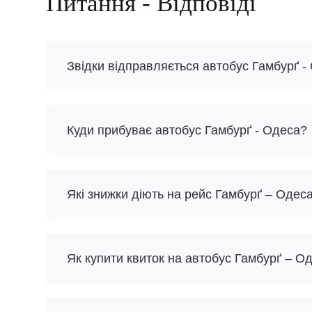
Питання - Відповіді
Звідки відправляється автобус Гамбурґ -
Куди прибуває автобус Гамбурґ - Одеса?
Які знижки діють на рейс Гамбурґ – Одес
Як купити квиток на автобус Гамбурґ – О