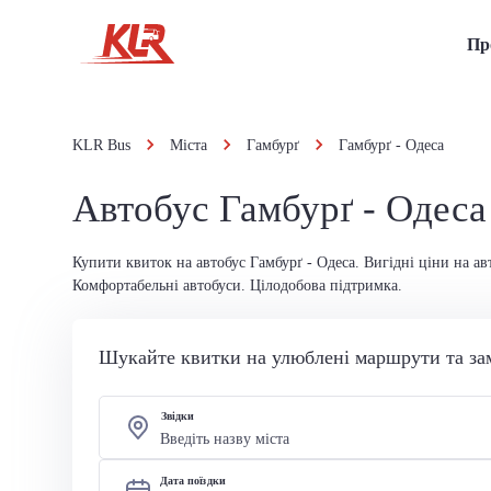
Пр
KLR Bus
Міста
Гамбурґ
Гамбурґ - Одеса
Автобус Гамбурґ - Одеса
Купити квиток на автобус Гамбурґ - Одеса. Вигідні ціни на ав
Комфортабельні автобуси. Цілодобова підтримка.
Шукайте квитки на улюблені маршрути та за
Звідки
Дата поїздки