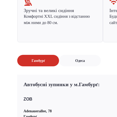
Зручні та великі сидіння
Інт
Комфортні XXL сидіння з відстанню
Будь
між ними до 80 см.
сайт
Гамбурґ
Одеса
Автобусні зупинки у м.Гамбурґ:
ZOB
Adenauerallee, 78
Гамбурґ