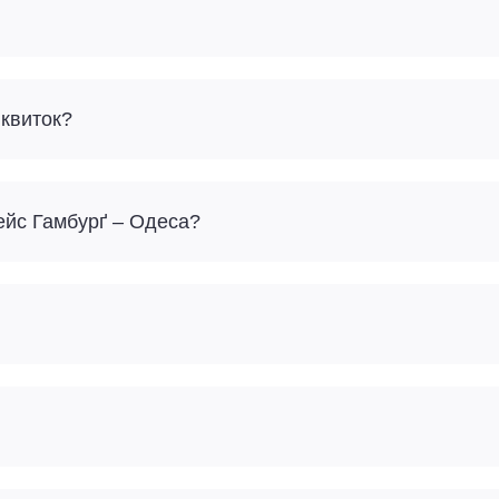
 квиток?
ейс Гамбурґ – Одеса?