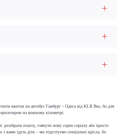
упити квиток на автобус Гамбурґ – Одеса від KLR Bus, бо для
м орієнтиром на кожному кілометрі.
і: розібрати пошту, глянути нову серію серіалу або просто
о з вами їдуть діти – ми підготуємо спеціальні крісла, бо