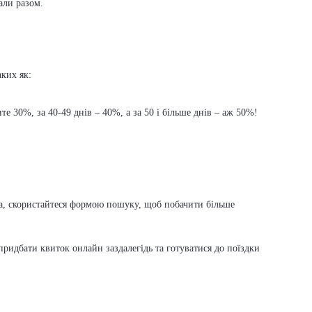
али разом.
аких як:
е 30%, за 40-49 днів – 40%, а за 50 і більше днів – аж 50%!
ска, скористайтеся формою пошуку, щоб побачити більше
ридбати квиток онлайн заздалегідь та готуватися до поїздки