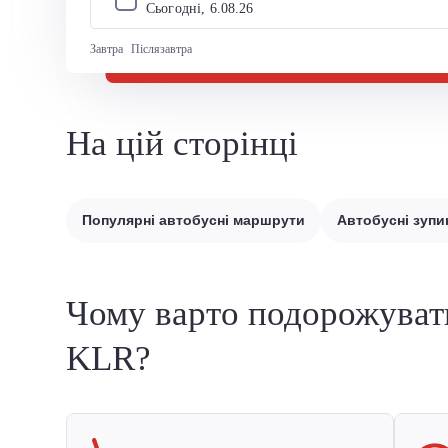
Сьогодні, 
6
.
08
.
26
Завтра
Післязавтра
На цій сторінці
Популярні автобусні маршрути
Автобусні зупи
Чому варто подорожуват
KLR?