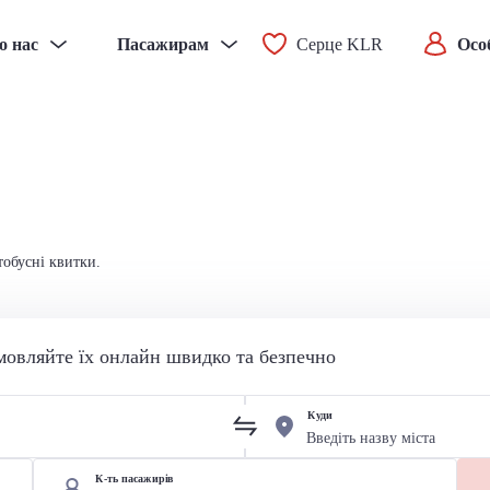
о нас
Пасажирам
Серце KLR
Осо
тобусні квитки.
мовляйте їх онлайн швидко та безпечно
Куди
К-ть пасажирів