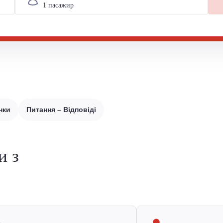
нки
Питання – Відповіді
и з