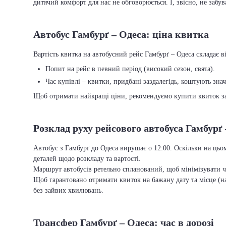
дитячий комфорт для нас не обговорюється. І, звісно, не забу
Автобус Гамбурґ – Одеса: ціна квитка
Вартість квитка на автобусний рейс Гамбурґ – Одеса складає ві
Попит на рейс в певний період (високий сезон, свята).
Час купівлі – квитки, придбані заздалегідь, коштують зна
Щоб отримати найкращі ціни, рекомендуємо купити квиток заз
Розклад руху рейсового автобуса Гамбурґ
Автобус з Гамбурґ до Одеса вирушає о 12:00. Оскільки на цьо
деталей щодо розкладу та вартості.
Маршрут автобусів ретельно спланований, щоб мінімізувати ча
Щоб гарантовано отримати квиток на бажану дату та місце (на
без зайвих хвилювань.
Трансфер Гамбурґ – Одеса: час в дорозі