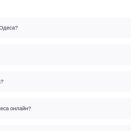
 Одеса?
а?
деса онлайн?