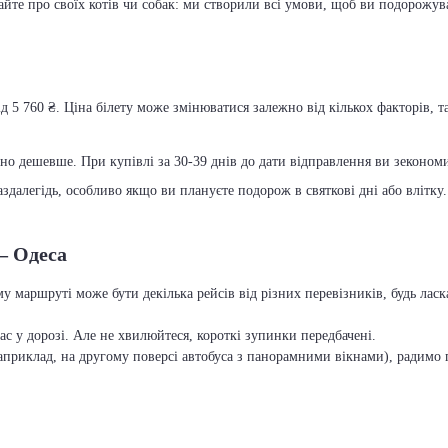
вайте про своїх котів чи собак: ми створили всі умови, щоб ви подорожув
д 5 760 ₴. Ціна білету може змінюватися залежно від кількох факторів, т
чно дешевше. При купівлі за 30-39 днів до дати відправлення ви зекономит
далегідь, особливо якщо ви плануєте подорож в святкові дні або влітку.
 – Одеса
му маршруті може бути декілька рейсів від різних перевізників, будь ла
с у дорозі. Але не хвилюйтеся, короткі зупинки передбачені.
приклад, на другому поверсі автобуса з панорамними вікнами), радимо п