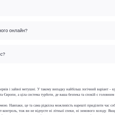
ного онлайн?
йс?
ервів і зайвої метушні. У такому випадку найбільш логічний варіант – к
та Європи, а ціла система турботи, де ваша безпека та спокій є головни
мою. Навпаки, це та сама рідкісна можливість нарешті приділити час соб
т-контроль, тож ви не відчуєте ні літньої спеки, ні зимового холоду. Якщ